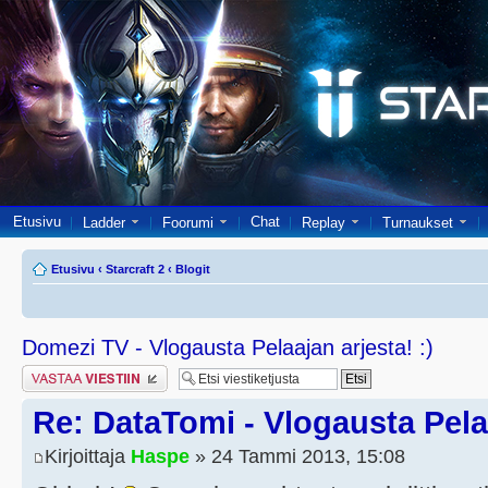
Etusivu
Chat
Ladder
Foorumi
Replay
Turnaukset
Etusivu
‹
Starcraft 2
‹
Blogit
Domezi TV - Vlogausta Pelaajan arjesta! :)
Lähetä vastaus
Re: DataTomi - Vlogausta Pelaa
Kirjoittaja
Haspe
» 24 Tammi 2013, 15:08