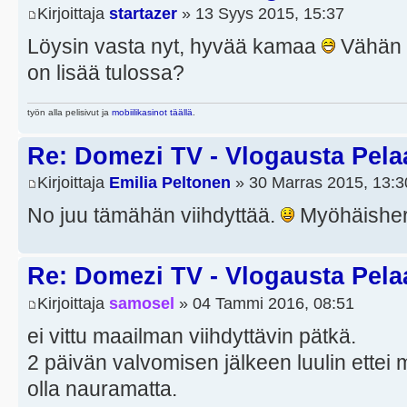
Kirjoittaja
startazer
» 13 Syys 2015, 15:37
Löysin vasta nyt, hyvää kamaa
Vähän o
on lisää tulossa?
työn alla pelisivut ja
mobiilikasinot täällä
.
Re: Domezi TV - Vlogausta Pelaaj
Kirjoittaja
Emilia Peltonen
» 30 Marras 2015, 13:3
No juu tämähän viihdyttää.
Myöhäisherä
Re: Domezi TV - Vlogausta Pelaaj
Kirjoittaja
samosel
» 04 Tammi 2016, 08:51
ei vittu maailman viihdyttävin pätkä.
2 päivän valvomisen jälkeen luulin ettei 
olla nauramatta.