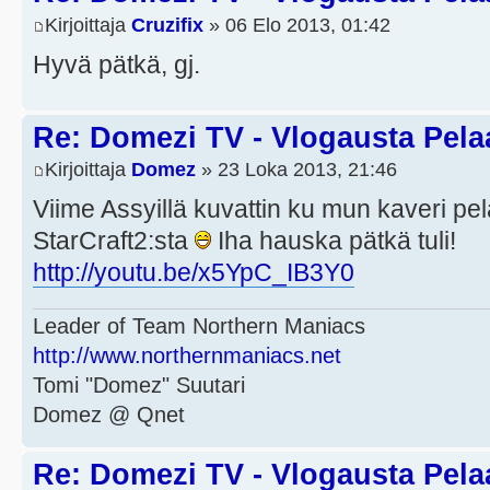
Kirjoittaja
Cruzifix
» 06 Elo 2013, 01:42
Hyvä pätkä, gj.
Re: Domezi TV - Vlogausta Pelaaj
Kirjoittaja
Domez
» 23 Loka 2013, 21:46
Viime Assyillä kuvattin ku mun kaveri p
StarCraft2:sta
Iha hauska pätkä tuli!
http://youtu.be/x5YpC_IB3Y0
Leader of Team Northern Maniacs
http://www.northernmaniacs.net
Tomi "Domez" Suutari
Domez @ Qnet
Re: Domezi TV - Vlogausta Pelaaj