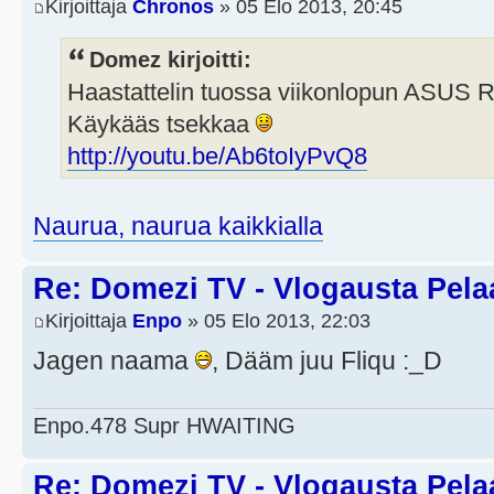
Kirjoittaja
Chronos
» 05 Elo 2013, 20:45
Domez kirjoitti:
Haastattelin tuossa viikonlopun ASUS 
Käykääs tsekkaa
http://youtu.be/Ab6toIyPvQ8
Naurua, naurua kaikkialla
Re: Domezi TV - Vlogausta Pelaaj
Kirjoittaja
Enpo
» 05 Elo 2013, 22:03
Jagen naama
, Dääm juu Fliqu :_D
Enpo.478 Supr HWAITING
Re: Domezi TV - Vlogausta Pelaaj