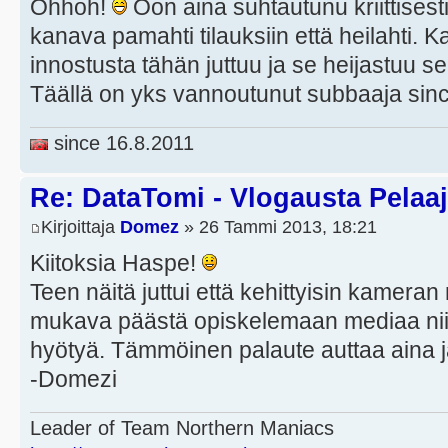
Ohhoh!
Oon aina suhtautunu kriittisest
kanava pamahti tilauksiin että heilahti. Kav
innostusta tähän juttuu ja se heijastuu se
Täällä on yks vannoutunut subbaaja sin
since 16.8.2011
Re: DataTomi - Vlogausta Pelaaja
Kirjoittaja
Domez
» 26 Tammi 2013, 18:21
Kiitoksia Haspe!
Teen näitä juttui että kehittyisin kamer
mukava päästä opiskelemaan mediaa niin 
hyötyä. Tämmöinen palaute auttaa aina
-Domezi
Leader of Team Northern Maniacs