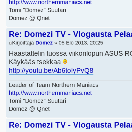
http://www.northernmaniacs.net
Tomi "Domez" Suutari
Domez @ Qnet
Re: Domezi TV - Vlogausta Pelaaj
Kirjoittaja
Domez
» 05 Elo 2013, 20:25
Haastattelin tuossa viikonlopun ASUS R
Käykääs tsekkaa
http://youtu.be/Ab6toIyPvQ8
Leader of Team Northern Maniacs
http://www.northernmaniacs.net
Tomi "Domez" Suutari
Domez @ Qnet
Re: Domezi TV - Vlogausta Pelaaj