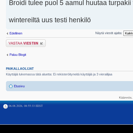
Broidi tulee puol 5 aamul huutaa turpakii 
wintereiltä uus testi henkilö
Näytä viestit ajalta:
Edellinen
Lähetä vastaus
Paluu Blogit
PAIKALLAOLIJAT
Käyttäjiä lukemassa tätä aluetta: Ei rekisteröityneitä käyttäjiä ja 3 vierailijaa
Etusivu
Käännös, 
06.08.2026, 08:55:33 EEST