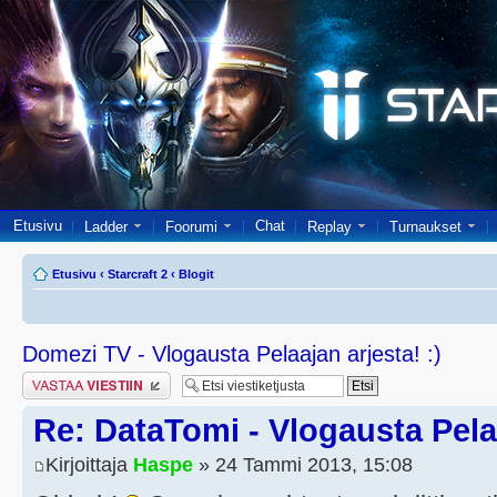
Etusivu
Chat
Ladder
Foorumi
Replay
Turnaukset
Etusivu
‹
Starcraft 2
‹
Blogit
Domezi TV - Vlogausta Pelaajan arjesta! :)
Lähetä vastaus
Re: DataTomi - Vlogausta Pelaa
Kirjoittaja
Haspe
» 24 Tammi 2013, 15:08