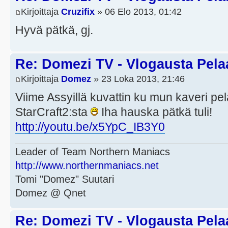
Kirjoittaja
Cruzifix
» 06 Elo 2013, 01:42
Hyvä pätkä, gj.
Re: Domezi TV - Vlogausta Pelaaj
Kirjoittaja
Domez
» 23 Loka 2013, 21:46
Viime Assyillä kuvattin ku mun kaveri p
StarCraft2:sta
Iha hauska pätkä tuli!
http://youtu.be/x5YpC_IB3Y0
Leader of Team Northern Maniacs
http://www.northernmaniacs.net
Tomi "Domez" Suutari
Domez @ Qnet
Re: Domezi TV - Vlogausta Pelaaj