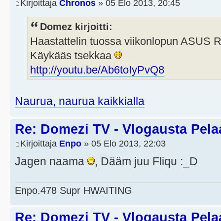
Kirjoittaja
Chronos
» 05 Elo 2013, 20:45
Domez kirjoitti:
Haastattelin tuossa viikonlopun ASUS 
Käykääs tsekkaa
http://youtu.be/Ab6toIyPvQ8
Naurua, naurua kaikkialla
Re: Domezi TV - Vlogausta Pelaaj
Kirjoittaja
Enpo
» 05 Elo 2013, 22:03
Jagen naama
, Dääm juu Fliqu :_D
Enpo.478 Supr HWAITING
Re: Domezi TV - Vlogausta Pelaaj