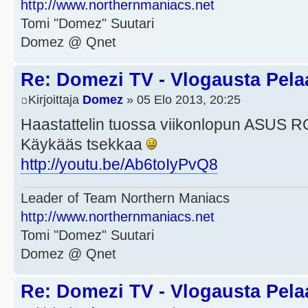
http://www.northernmaniacs.net
Tomi "Domez" Suutari
Domez @ Qnet
Re: Domezi TV - Vlogausta Pelaaj
Kirjoittaja
Domez
» 05 Elo 2013, 20:25
Haastattelin tuossa viikonlopun ASUS R
Käykääs tsekkaa
http://youtu.be/Ab6toIyPvQ8
Leader of Team Northern Maniacs
http://www.northernmaniacs.net
Tomi "Domez" Suutari
Domez @ Qnet
Re: Domezi TV - Vlogausta Pelaaj