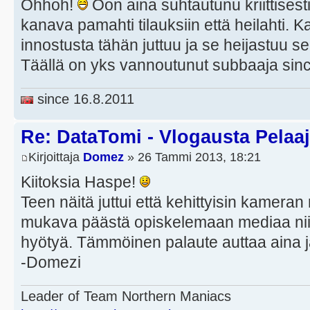
Ohhoh!
Oon aina suhtautunu kriittisest
kanava pamahti tilauksiin että heilahti. Kav
innostusta tähän juttuu ja se heijastuu se
Täällä on yks vannoutunut subbaaja sin
since 16.8.2011
Re: DataTomi - Vlogausta Pelaaja
Kirjoittaja
Domez
» 26 Tammi 2013, 18:21
Kiitoksia Haspe!
Teen näitä juttui että kehittyisin kamer
mukava päästä opiskelemaan mediaa niin 
hyötyä. Tämmöinen palaute auttaa aina
-Domezi
Leader of Team Northern Maniacs