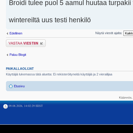
Broidi tulee puol 5 aamul huutaa turpakii 
wintereiltä uus testi henkilö
Näytä viestit ajalta:
Edellinen
Lähetä vastaus
Paluu Blogit
PAIKALLAOLIJAT
Käyttäjiä lukemassa tätä aluetta: Ei rekisteröityneitä käyttäjiä ja 2 vierailijaa
Etusivu
Käännös, 
09.08.2026, 14:02:29 EEST