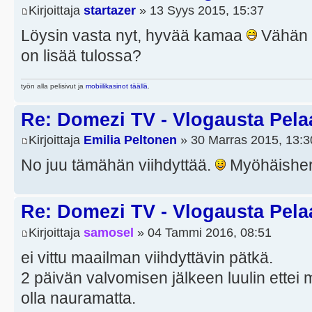
Kirjoittaja
startazer
» 13 Syys 2015, 15:37
Löysin vasta nyt, hyvää kamaa
Vähän o
on lisää tulossa?
työn alla pelisivut ja
mobiilikasinot täällä
.
Re: Domezi TV - Vlogausta Pelaaj
Kirjoittaja
Emilia Peltonen
» 30 Marras 2015, 13:3
No juu tämähän viihdyttää.
Myöhäisherä
Re: Domezi TV - Vlogausta Pelaaj
Kirjoittaja
samosel
» 04 Tammi 2016, 08:51
ei vittu maailman viihdyttävin pätkä.
2 päivän valvomisen jälkeen luulin ettei 
olla nauramatta.