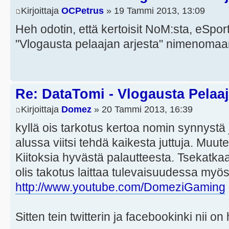
Kirjoittaja
OCPetrus
» 19 Tammi 2013, 13:09
Heh odotin, että kertoisit NoM:sta, eSport
"Vlogausta pelaajan arjesta" nimenomaa
Re: DataTomi - Vlogausta Pelaaja
Kirjoittaja
Domez
» 20 Tammi 2013, 16:39
kyllä ois tarkotus kertoa nomin synnystä 
alussa viitsi tehdä kaikesta juttuja. Muu
Kiitoksia hyvästä palautteesta. Tsekatk
olis takotus laittaa tulevaisuudessa myö
http://www.youtube.com/DomeziGaming
Sitten tein twitterin ja facebookinki nii on