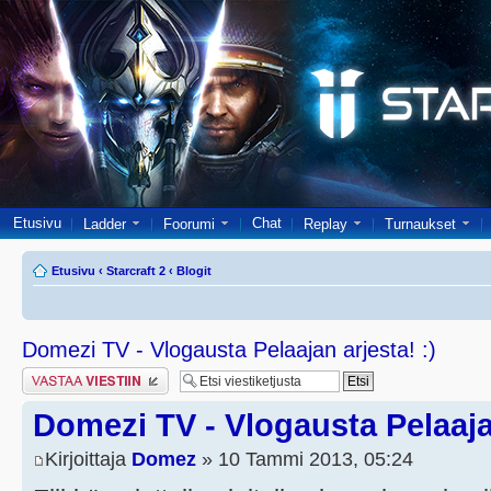
Etusivu
Chat
Ladder
Foorumi
Replay
Turnaukset
Etusivu
‹
Starcraft 2
‹
Blogit
Domezi TV - Vlogausta Pelaajan arjesta! :)
Lähetä vastaus
Domezi TV - Vlogausta Pelaajan
Kirjoittaja
Domez
» 10 Tammi 2013, 05:24