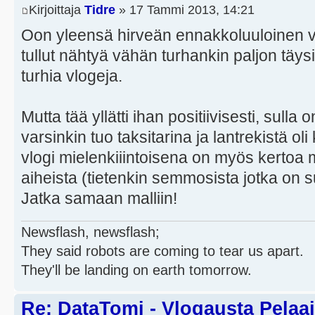
Kirjoittaja
Tidre
» 17 Tammi 2013, 14:21
Oon yleensä hirveän ennakkoluuloinen v
tullut nähtyä vähän turhankin paljon täys
turhia vlogeja.
Mutta tää yllätti ihan positiivisesti, sulla 
varsinkin tuo taksitarina ja lantrekistä ol
vlogi mielenkiiintoisena on myös kertoa mie
aiheista (tietenkin semmosista jotka on s
Jatka samaan malliin!
Newsflash, newsflash;
They said robots are coming to tear us apart.
They'll be landing on earth tomorrow.
Re: DataTomi - Vlogausta Pelaaja