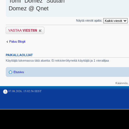
Tomi "Domez" Suutari
Domez @ Qnet
Näytä viestit ajalta:
Lähetä vastaus
Paluu Blogit
PAIKALLAOLIJAT
Käyttäjiä lukemassa tätä aluetta: Ei rekisteröityneitä käyttäjiä ja 1 vierailijaa
Etusivu
Käännös, 
07.08.2026, 15:02:56 EEST