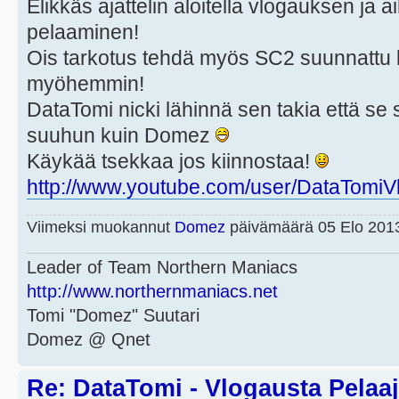
Elikkäs ajattelin aloitella vlogauksen ja 
pelaaminen!
Ois tarkotus tehdä myös SC2 suunnattu
myöhemmin!
DataTomi nicki lähinnä sen takia että s
suuhun kuin Domez
Käykää tsekkaa jos kiinnostaa!
http://www.youtube.com/user/DataTomiV
Viimeksi muokannut
Domez
päivämäärä 05 Elo 2013
Leader of Team Northern Maniacs
http://www.northernmaniacs.net
Tomi "Domez" Suutari
Domez @ Qnet
Re: DataTomi - Vlogausta Pelaaja