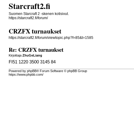
Starcraft2.fi
Suomen Starcraft 2 -skenen kotisivut.
https://starcraft2.fi/forum/
CRZFX turnaukset
https://starcraft2.fi/forum/viewtopic.php?f=85&t=1585
Re: CRZFX turnaukset
Kirjoittaja
ZhuGeLiang
FI51 1220 3500 3145 84
Powered by phpBB® Forum Software © phpBB Group
https://www.phpbb.com/