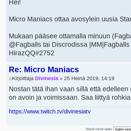
Hei!
Micro Maniacs ottaa avosylein uusia Starc
Mukaan pääsee ottamalla minuun (Fagball
@Fagballs tai Discrodissa |MM|Fagballs 
HirazQQ#2752
Re: Micro Maniacs
Kirjoittaja
Divinesia
» 25 Heinä 2019, 14:19
Nostan tätä ihan vaan sillä että edelleen
on avoin ja voimissaan. Saa liittyä rohki
https://www.twitch.tv/divinesiatv
Näytä viestit ajalta: