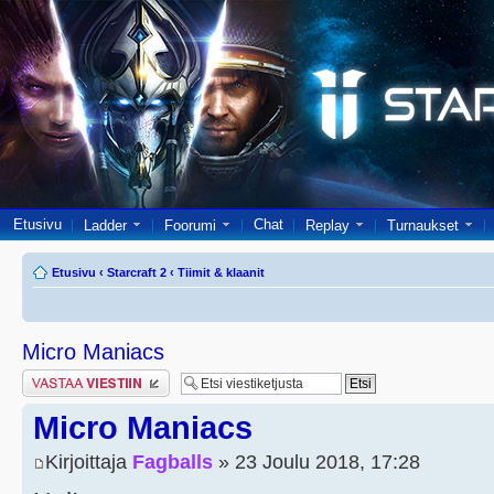
Etusivu
Chat
Ladder
Foorumi
Replay
Turnaukset
Etusivu
‹
Starcraft 2
‹
Tiimit & klaanit
Micro Maniacs
Lähetä vastaus
Micro Maniacs
Kirjoittaja
Fagballs
» 23 Joulu 2018, 17:28