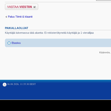
Lähetä vastaus
Paluu Tiimit & klaanit
PAIKALLAOLIJAT
Käyttäjiä lukemassa tätä aluetta: Ei rekisteröityneitä käyttäjiä ja 1 vierailijaa
Etusivu
Käännös, 
06.08.2026, 11:35:30 EEST