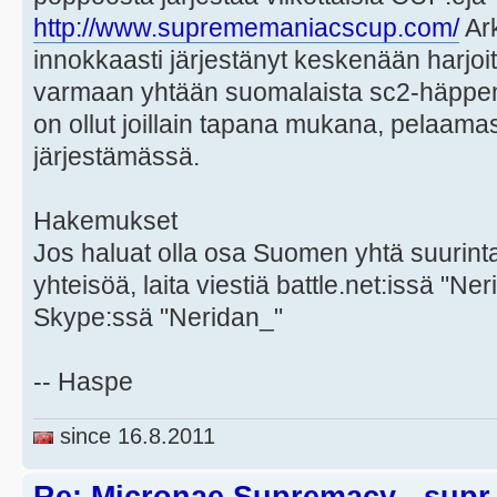
http://www.suprememaniacscup.com/
Ark
innokkaasti järjestänyt keskenään harjoitt
varmaan yhtään suomalaista sc2-häppenin
on ollut joillain tapana mukana, pelaama
järjestämässä.
Hakemukset
Jos haluat olla osa Suomen yhtä suurinta
yhteisöä, laita viestiä battle.net:issä "Ne
Skype:ssä "Neridan_"
-- Haspe
since 16.8.2011