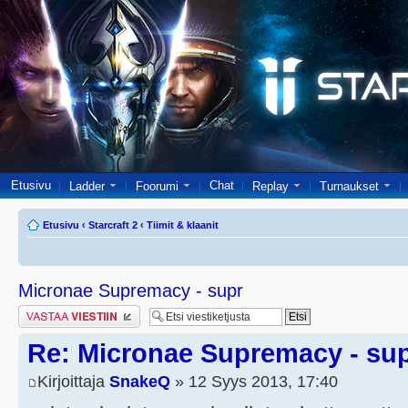
Etusivu
Chat
Ladder
Foorumi
Replay
Turnaukset
Etusivu
‹
Starcraft 2
‹
Tiimit & klaanit
Micronae Supremacy - supr
Lähetä vastaus
Re: Micronae Supremacy - su
Kirjoittaja
SnakeQ
» 12 Syys 2013, 17:40