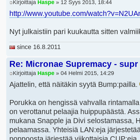
Kirjoittaja
Haspe
» 12 Syys 2013, 18:44
http://www.youtube.com/watch?v=N2
Nyt julkaistiin pari kuukautta sitten valm
since 16.8.2011
Re: Micronae Supremacy - supr
Kirjoittaja
Haspe
» 04 Helmi 2015, 14:29
Ajattelin, että näitäkin syytä Bump:pailla.
Porukka on hengissä vahvalla rintamalla
on verottanut pelaajia huippupäästä. Asse
mukana Snapple ja Divi selostamassa, H
pelaamassa. Yhteisiä LAN:eja järjestetää
poppoosta järjestää viikottaisia CUP:eja