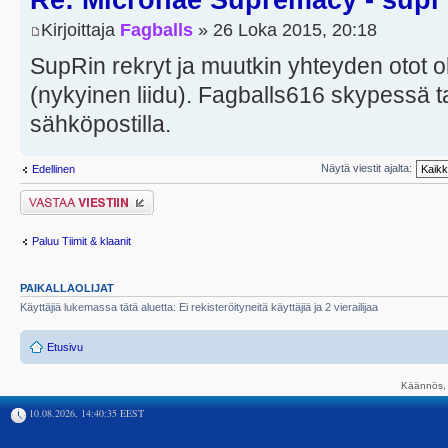
Re: Micronae Supremacy - supr
Kirjoittaja
Fagballs
» 26 Loka 2015, 20:18
SupRin rekryt ja muutkin yhteyden otot oli
(nykyinen liidu). Fagballs616 skypessä t
sähköpostilla.
Näytä viestit ajalta:
Edellinen
Lähetä vastaus
Paluu Tiimit & klaanit
PAIKALLAOLIJAT
Käyttäjiä lukemassa tätä aluetta: Ei rekisteröityneitä käyttäjiä ja 2 vierailijaa
Etusivu
Käännös, 
10.08.2026, 14:40:35 EEST