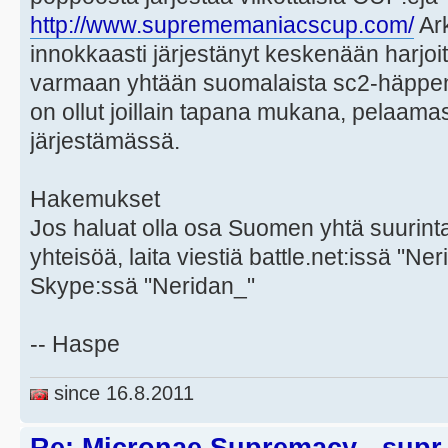
http://www.suprememaniacscup.com/
Ark
innokkaasti järjestänyt keskenään harjoitt
varmaan yhtään suomalaista sc2-häppenin
on ollut joillain tapana mukana, pelaama
järjestämässä.
Hakemukset
Jos haluat olla osa Suomen yhtä suurinta
yhteisöä, laita viestiä battle.net:issä "Ne
Skype:ssä "Neridan_"
-- Haspe
since 16.8.2011