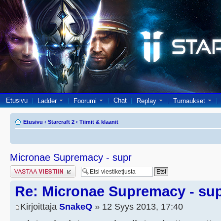
Etusivu
Chat
Ladder
Foorumi
Replay
Turnaukset
Etusivu
‹
Starcraft 2
‹
Tiimit & klaanit
Micronae Supremacy - supr
Lähetä vastaus
Re: Micronae Supremacy - su
Kirjoittaja
SnakeQ
» 12 Syys 2013, 17:40