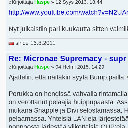
Kirjoittaja
Haspe
» 12 Syys 2013, 18:44
http://www.youtube.com/watch?v=N2
Nyt julkaistiin pari kuukautta sitten valm
since 16.8.2011
Re: Micronae Supremacy - supr
Kirjoittaja
Haspe
» 04 Helmi 2015, 14:29
Ajattelin, että näitäkin syytä Bump:pailla.
Porukka on hengissä vahvalla rintamalla
on verottanut pelaajia huippupäästä. Asse
mukana Snapple ja Divi selostamassa, H
pelaamassa. Yhteisiä LAN:eja järjestetää
poppoosta järjestää viikottaisia CUP:eja