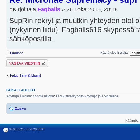
Re: Micronae Supremacy - supr
Kirjoittaja
Fagballs
» 26 Loka 2015, 20:18
SupRin rekryt ja muutkin yhteyden otot oli
(nykyinen liidu). Fagballs616 skypessä t
sähköpostilla.
Näytä viestit ajalta:
Edellinen
Lähetä vastaus
Paluu Tiimit & klaanit
PAIKALLAOLIJAT
Käyttäjiä lukemassa tätä aluetta: Ei rekisteröityneitä käyttäjiä ja 1 vierailijaa
Etusivu
Käännös, 
09.08.2026, 10:59:20 EEST