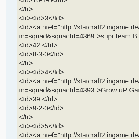
<td>10-1-0</td>
</tr>
<tr><td>3</td>
<td><a href="http://starcraft2.ingame.de
m=squad&squadId=4369">supr team B 
<td>42 </td>
<td>8-3-0</td>
</tr>
<tr><td>4</td>
<td><a href="http://starcraft2.ingame.de
m=squad&squadId=4393">Grow uP Gami
<td>39 </td>
<td>9-2-0</td>
</tr>
<tr><td>5</td>
<td><a href="http://starcraft2.ingame.de