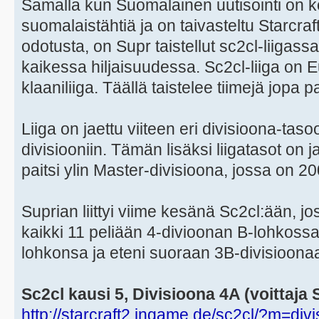
Samalla kun Suomalainen uutisointi on k
suomalaistähtiä ja on taivasteltu Starcra
odotusta, on Supr taistellut sc2cl-liiga
kaikessa hiljaisuudessa. Sc2cl-liiga on E
klaaniliiga. Täällä taistelee tiimejä jopa 
Liiga on jaettu viiteen eri divisioona-taso
divisiooniin. Tämän lisäksi liigatasot on j
paitsi ylin Master-divisioona, jossa on 2
Suprian liittyi viime kesänä Sc2cl:ään, jo
kaikki 11 peliään 4-divioonan B-lohkossa.
lohkonsa ja eteni suoraan 3B-divisioonaa
Sc2cl kausi 5, Divisioona 4A (voittaja 
http://starcraft2.ingame.de/sc2cl/?m=div