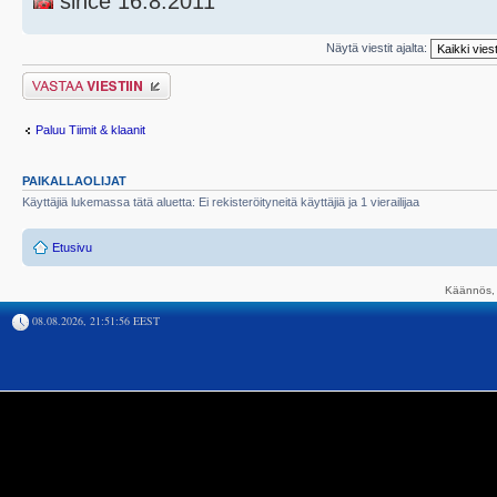
since 16.8.2011
Näytä viestit ajalta:
Lähetä vastaus
Paluu Tiimit & klaanit
PAIKALLAOLIJAT
Käyttäjiä lukemassa tätä aluetta: Ei rekisteröityneitä käyttäjiä ja 1 vierailijaa
Etusivu
Käännös, 
08.08.2026, 21:51:56 EEST