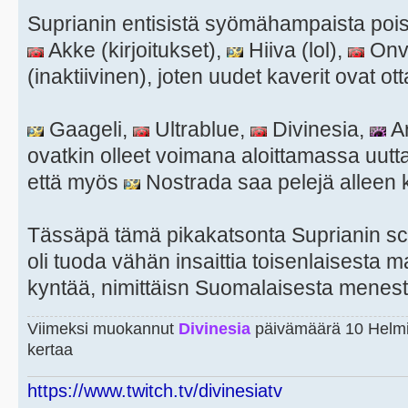
Suprianin entisistä syömähampaista poi
Akke (kirjoitukset),
Hiiva (lol),
Onva
(inaktiivinen), joten uudet kaverit ovat o
Gaageli,
Ultrablue,
Divinesia,
Ar
ovatkin olleet voimana aloittamassa uutt
että myös
Nostrada saa pelejä alleen 
Tässäpä tämä pikakatsonta Suprianin sc
oli tuoda vähän insaittia toisenlaisesta m
kyntää, nimittäisn Suomalaisesta menest
Viimeksi muokannut
Divinesia
päivämäärä 10 Helmi
kertaa
https://www.twitch.tv/divinesiatv