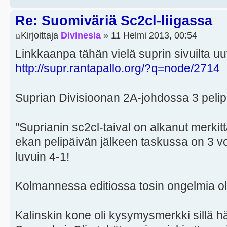
Re: Suomiväriä Sc2cl-liigassa
Kirjoittaja
Divinesia
» 11 Helmi 2013, 00:54
Linkkaanpa tähän vielä suprin sivuilta uu
http://supr.rantapallo.org/?q=node/2714
Suprian Divisioonan 2A-johdossa 3 pelipäi
"Suprianin sc2cl-taival on alkanut merkit
ekan pelipäivän jälkeen taskussa on 3 voit
luvuin 4-1!
Kolmannessa editiossa tosin ongelmia oli 
Kalinskin kone oli kysymysmerkki sillä h