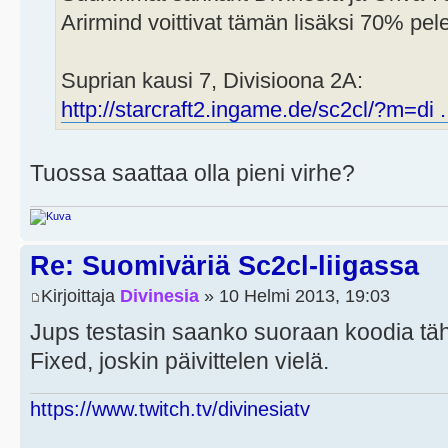
Arirmind voittivat tämän lisäksi 70% pel
Suprian kausi 7, Divisioona 2A:
http://starcraft2.ingame.de/sc2cl/?m=di 
Tuossa saattaa olla pieni virhe?
Re: Suomiväriä Sc2cl-liigassa
Kirjoittaja
Divinesia
» 10 Helmi 2013, 19:03
Jups testasin saanko suoraan koodia täh
Fixed, joskin päivittelen vielä.
https://www.twitch.tv/divinesiatv