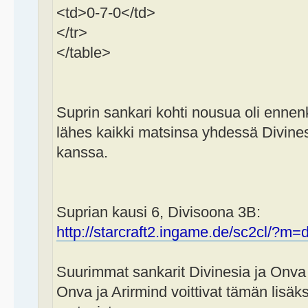
<td>0-7-0</td>
</tr>
</table>
Suprin sankari kohti nousua oli ennenk
lähes kaikki matsinsa yhdessä Divines
kanssa.
Suprian kausi 6, Divisoona 3B:
http://starcraft2.ingame.de/sc2cl/?m=d
Suurimmat sankarit Divinesia ja Onva 
Onva ja Arirmind voittivat tämän lisäk