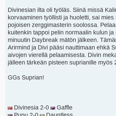
Divinesian ilta oli työläs. Siinä missä Ka
korvaaminen työllisti ja huoletti, sai m
pojoisen zerggimasterin soolossa. Pelaa
kuitenkin tappoi pelin normaalin kulun ja 
minuutin Daybreak mätön jälkeen. Tämän j
Arirmind ja Divi pääsi nauttimaan ehk
aivojen vierellä pelaamisesta. Divin mekan
jälleen tärkeän pisteen suprianille myös 2
GGs Suprian!
Divinesia 2-0
Gaffle
Pupu 2-0
Dauntless