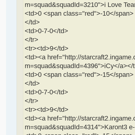
m=squad&squadId=3210">i Love Tea
<td>0 <span class="red">-10</span>
</td>
<td>0-7-0</td>
</tr>
<tr><td>9</td>
<td><a href="http://starcraft2.ingame.
m=squad&squadId=4396">iCy</a></
<td>0 <span class="red">-15</span>
</td>
<td>0-7-0</td>
</tr>
<tr><td>9</td>
<td><a href="http://starcraft2.ingame.
m=squad&squadId=4314">Karont3 e-