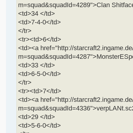
m=squad&squadId=4289">Clan Shitfac
<td>34 </td>
<td>7-4-0</td>
</tr>
<tr><td>6</td>
<td><a href="http://starcraft2.ingame.de
m=squad&squadId=4287">MonsterESpo
<td>33 </td>
<td>6-5-0</td>
</tr>
<tr><td>7</td>
<td><a href="http://starcraft2.ingame.de
m=squad&squadId=4336">verpLANt.sc2
<td>29 </td>
<td>5-6-0</td>