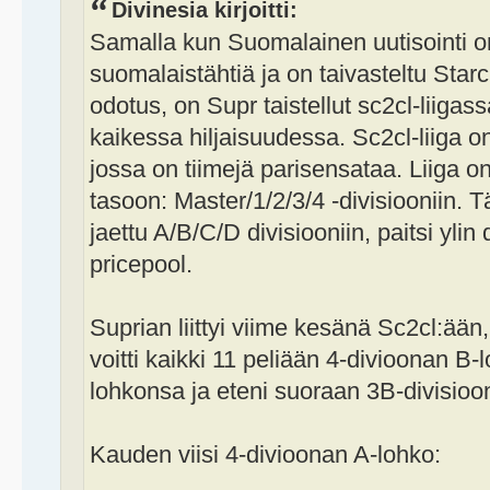
Divinesia kirjoitti:
Samalla kun Suomalainen uutisointi o
suomalaistähtiä ja on taivasteltu Star
odotus, on Supr taistellut sc2cl-liiga
kaikessa hiljaisuudessa. Sc2cl-liiga o
jossa on tiimejä parisensataa. Liiga on 
tasoon: Master/1/2/3/4 -divisiooniin. T
jaettu A/B/C/D divisiooniin, paitsi ylin
pricepool.
Suprian liittyi viime kesänä Sc2cl:ään
voitti kaikki 11 peliään 4-divioonan B-
lohkonsa ja eteni suoraan 3B-divisioo
Kauden viisi 4-divioonan A-lohko: