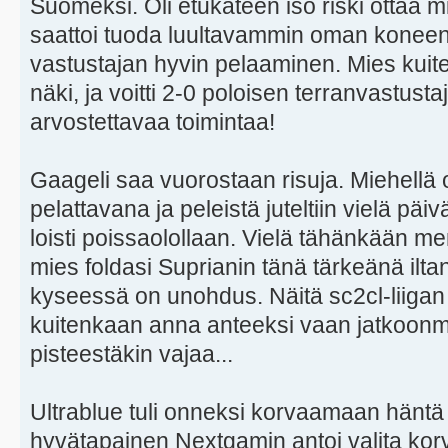
Suomeksi. Oli etukäteen iso riski ottaa 
saattoi tuoda luultavammin oman koneen
vastustajan hyvin pelaaminen. Mies kuitenk
näki, ja voitti 2-0 poloisen terranvastust
arvostettavaa toimintaa!
Gaageli saa vuorostaan risuja. Miehellä o
pelattavana ja peleistä juteltiin vielä päi
loisti poissaolollaan. Vielä tähänkään me
mies foldasi Suprianin tänä tärkeänä ilt
kyseessä on unohdus. Näitä sc2cl-liigan t
kuitenkaan anna anteeksi vaan jatkoonm
pisteestäkin vajaa...
Ultrablue tuli onneksi korvaamaan häntä 
hyvätapainen Nextgamin antoi valita korva