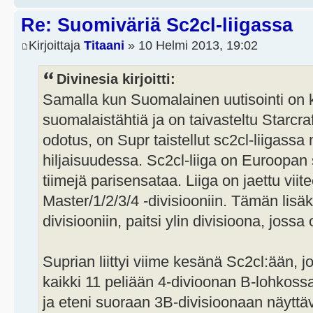
Re: Suomiväriä Sc2cl-liigassa
Kirjoittaja
Titaani
» 10 Helmi 2013, 19:02
Divinesia kirjoitti:
Samalla kun Suomalainen uutisointi on 
suomalaistähtiä ja on taivasteltu Starcra
odotus, on Supr taistellut sc2cl-liigass
hiljaisuudessa. Sc2cl-liiga on Euroopan s
tiimejä parisensataa. Liiga on jaettu viit
Master/1/2/3/4 -divisiooniin. Tämän lisäk
divisiooniin, paitsi ylin divisioona, joss
Suprian liittyi viime kesänä Sc2cl:ään, j
kaikki 11 peliään 4-divioonan B-lohkossa
ja eteni suoraan 3B-divisioonaan näyttäv