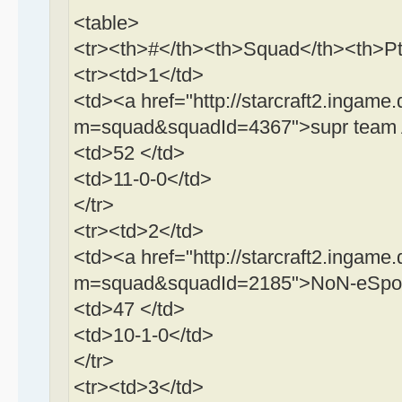
<table>
<tr><th>#</th><th>Squad</th><th>Pt
<tr><td>1</td>
<td><a href="http://starcraft2.ingame.
m=squad&squadId=4367">supr team A
<td>52 </td>
<td>11-0-0</td>
</tr>
<tr><td>2</td>
<td><a href="http://starcraft2.ingame.
m=squad&squadId=2185">NoN-eSport
<td>47 </td>
<td>10-1-0</td>
</tr>
<tr><td>3</td>