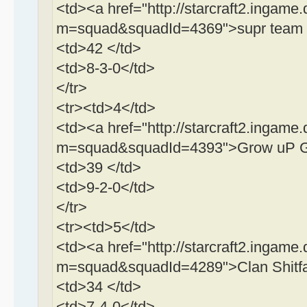
<td><a href="http://starcraft2.ingame.
m=squad&squadId=4369">supr team B
<td>42 </td>
<td>8-3-0</td>
</tr>
<tr><td>4</td>
<td><a href="http://starcraft2.ingame.
m=squad&squadId=4393">Grow uP Ga
<td>39 </td>
<td>9-2-0</td>
</tr>
<tr><td>5</td>
<td><a href="http://starcraft2.ingame.
m=squad&squadId=4289">Clan Shitf
<td>34 </td>
<td>7-4-0</td>