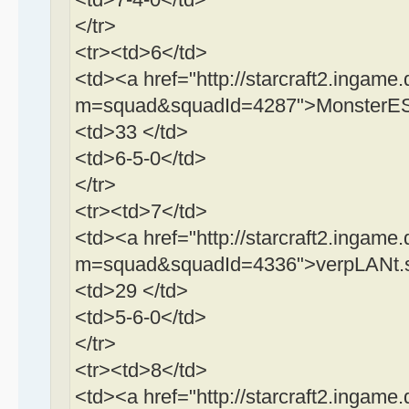
</tr>
<tr><td>6</td>
<td><a href="http://starcraft2.ingame.
m=squad&squadId=4287">MonsterESp
<td>33 </td>
<td>6-5-0</td>
</tr>
<tr><td>7</td>
<td><a href="http://starcraft2.ingame.
m=squad&squadId=4336">verpLANt.s
<td>29 </td>
<td>5-6-0</td>
</tr>
<tr><td>8</td>
<td><a href="http://starcraft2.ingame.