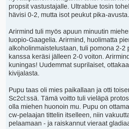
propsit vastustajalle. Ultrablue tosin tohel
hävisi 0-2, mutta isot peukut pika-avust
Arirmind tuli myös apuun minuutin mieh
luopio-Gaagelia. Arirmind, huolimatta pi
alkoholinmaistelustaan, tuli pomona 2-2 
kanssa keräsi jälleen 2-0 voiton. Arirm
kuningas! Uudemmat suprilaiset, ottakaa 
kivijalasta.
Pupu taas oli mies paikallaan ja otti toi
Sc2cl:ssä. Tämä voitto tuli vieläpä protos
olla miehen huonoin mu. Pupu on ottama
cw-pelaajan tittelin itselleen, niin vakuu
pelaamaan - ja raiskannut vieraat gladiaa