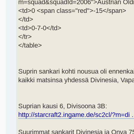
m=squad&squadId=2006">Austrian Oldi
<td>0 <span class="red">-15</span>
</td>
<td>0-7-0</td>
</tr>
</table>
Suprin sankari kohti nousua oli ennenkai
kaikki matsinsa yhdessä Divinesia, Vapa
Suprian kausi 6, Divisoona 3B:
http://starcraft2.ingame.de/sc2cl/?m=di 
Suurimmat sankarit Divinesia ja Onva 75