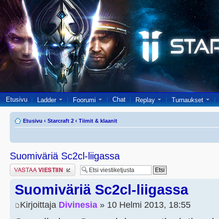
Etusivu
Chat
Ladder
Foorumi
Replay
Turnaukset
Etusivu
‹
Starcraft 2
‹
Tiimit & klaanit
Suomiväriä Sc2cl-liigassa
Lähetä vastaus
Suomiväriä Sc2cl-liigassa
Kirjoittaja
Divinesia
» 10 Helmi 2013, 18:55