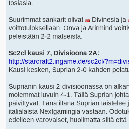
tosiasia.
Suurimmat sankarit olivat
Divinesia ja
voittotuloksellaan. Onva ja Arirmind voit
peleistään 2-2 matseista.
Sc2cl kausi 7, Divisioona 2A:
http://starcraft2.ingame.de/sc2cl/?m=div
Kausi kesken, Suprian 2-0 kahden pelatu
Suprianin kausi 2-divisioonassa on alkan
molemmat luvuin 4-1. Tällä Suprian johtaa
päivittyvät. Tänä iltana Suprian taistelee
italialaista Nextgamingia vastaan. Odotu
edelleen varovaiset, huolimatta siitä ett