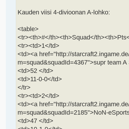
Kauden viisi 4-divioonan A-lohko:
<table>
<tr><th>#</th><th>Squad</th><th>Pts<
<tr><td>1</td>
<td><a href="http://starcraft2.ingame.de
m=squad&squadId=4367">supr team A 
<td>52 </td>
<td>11-0-0</td>
</tr>
<tr><td>2</td>
<td><a href="http://starcraft2.ingame.de
m=squad&squadId=2185">NoN-eSports 
<td>47 </td>