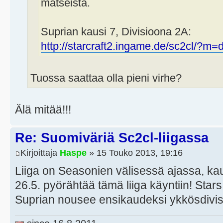
matseista.
Suprian kausi 7, Divisioona 2A:
http://starcraft2.ingame.de/sc2cl/?m=d
Tuossa saattaa olla pieni virhe?
Älä mitää!!!
Re: Suomiväriä Sc2cl-liigassa
Kirjoittaja
Haspe
» 15 Touko 2013, 19:16
Liiga on Seasonien välisessä ajassa, kaus
26.5. pyörähtää tämä liiga käyntiin! Star
Suprian nousee ensikaudeksi ykkösdivi