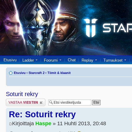
Etusivu
Chat
Ladder
Foorumi
Replay
Turnaukset
Etusivu
‹
Starcraft 2
‹
Tiimit & klaanit
Soturit rekry
Lähetä vastaus
Re: Soturit rekry
Kirjoittaja
Haspe
» 11 Huhti 2013, 20:48