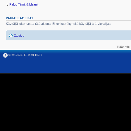
Paluu Tiimit & klaanit
PAIKALLAOLIJAT
Käyttäjiä lukemassa tätä aluetta: Ei rekisteröityneitä käyttäjiä ja 1 vierailijaa
Etusivu
Käännös, 
09.08.2026, 13:38:01 EEST