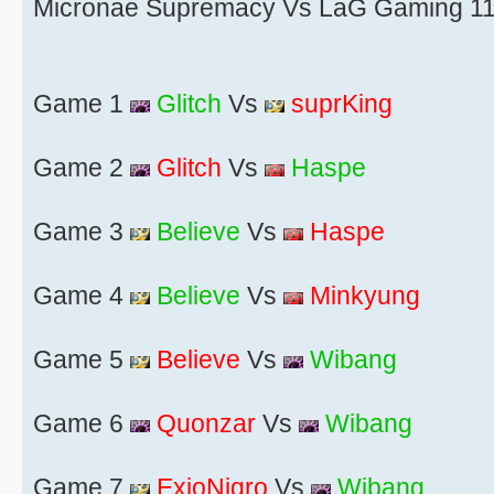
Micronae Supremacy Vs LaG Gaming 11
Game 1
Glitch
Vs
suprKing
Game 2
Glitch
Vs
Haspe
Game 3
Believe
Vs
Haspe
Game 4
Believe
Vs
Minkyung
Game 5
Believe
Vs
Wibang
Game 6
Quonzar
Vs
Wibang
Game 7
ExioNigro
Vs
Wibang