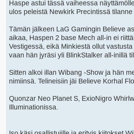
Haspe astui tässä vaiheessa näyttämölle ja
ulos peleistä Newkirk Precintissä tilanne
Tämän jälkeen LaG Gamingin Believe ast
aikaa, Haspen 2 base Mech all-in ei riittä
Vestigessä, eikä Minkiestä ollut vastusta
vaan hän jyräsi yli BlinkStalker all-inillä t
Sitten alkoi illan Wibang -Show ja hän me
nimiinsä. Telineisiin jäi Believe Korhal Flo
Quonzar Neo Planet S, ExioNigro Whirlw
Illuminationissa.
Iso käsi osallistujille ja erityis kiitokset 