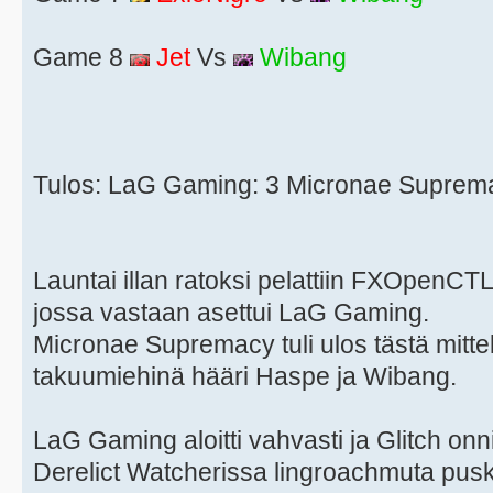
Game 8
Jet
Vs
Wibang
Tulos: LaG Gaming: 3 Micronae Suprem
Launtai illan ratoksi pelattiin FXOpenCTL:
jossa vastaan asettui LaG Gaming.
Micronae Supremacy tuli ulos tästä mitte
takuumiehinä hääri Haspe ja Wibang.
LaG Gaming aloitti vahvasti ja Glitch on
Derelict Watcherissa lingroachmuta pusk