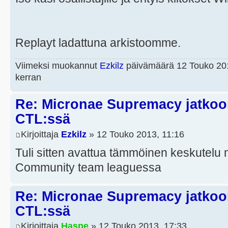
Replayt ladattuna arkistoomme.
Viimeksi muokannut
Ezkilz
päivämäärä 12 Touko 201
kerran
Re: Micronae Supremacy jatko
CTL:ssä
Kirjoittaja
Ezkilz
» 12 Touko 2013, 11:16
Tuli sitten avattua tämmöinen keskute
Community team leaguessa
Re: Micronae Supremacy jatko
CTL:ssä
Kirjoittaja
Haspe
» 12 Touko 2013, 17:33