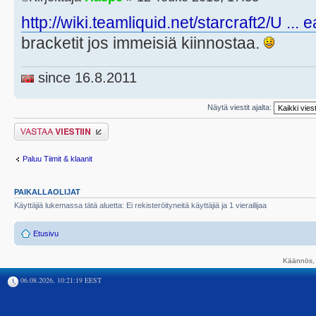
http://wiki.teamliquid.net/starcraft2/U ..
bracketit jos immeisiä kiinnostaa.
since 16.8.2011
Näytä viestit ajalta:
Lähetä vastaus
Paluu Tiimit & klaanit
PAIKALLAOLIJAT
Käyttäjiä lukemassa tätä aluetta: Ei rekisteröityneitä käyttäjiä ja 1 vierailijaa
Etusivu
Käännös, 
06.08.2026, 10:21:19 EEST