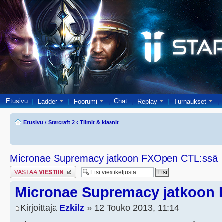
Etusivu
Chat
Ladder
Foorumi
Replay
Turnaukset
Etusivu
‹
Starcraft 2
‹
Tiimit & klaanit
Micronae Supremacy jatkoon FXOpen CTL:ssä
Lähetä vastaus
Micronae Supremacy jatkoon
Kirjoittaja
Ezkilz
» 12 Touko 2013, 11:14