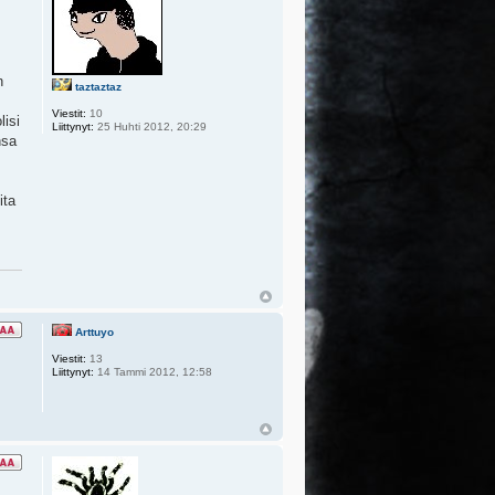
n
taztaztaz
Viestit:
10
lisi
Liittynyt:
25 Huhti 2012, 20:29
nsa
ita
Arttuyo
Viestit:
13
Liittynyt:
14 Tammi 2012, 12:58