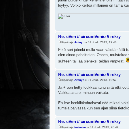
jotain burgerkingei kenellä ei olis mitään 
löytyy. Voitko kertoa millainen on tämä ku
Re: cVen // circumVenio // rekry
Kirjoittaja
Arttuyo
» 01 Joulu 2013, 19:48
Eikö sori jotenki mulla vaan väistämättä t
olen ainoa pahoittelen. Onnea, muistakaa 
suhteen tai jää pieneksi teidän ympyrät.
Re: cVen // circumVenio // rekry
Kirjoittaja
Arttuyo
» 01 Joulu 2013, 19:52
Ja + oon tietty loukkaantunu siitä että oot
Vaikka asia ei minuun vaikuta.
En itse henkilökohtaisesti nää miksei vois
tunteja päivässä kun sen ajan siinä tietokon
Re: cVen // circumVenio // rekry
Kirjoittaja
taztaztaz
» 01 Joulu 2013, 20:42