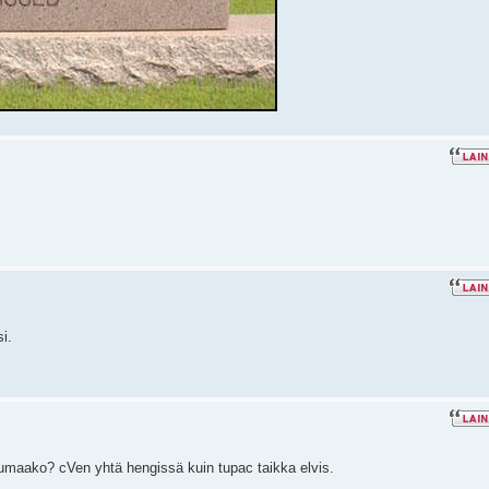
i.
umaako? cVen yhtä hengissä kuin tupac taikka elvis.