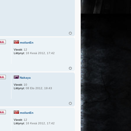
moilanEn
Viestit:
12
Liittynyt:
16 Kesä 2012, 17:42
Nakaya
Viestit:
10
Liittynyt:
08 Elo 2012, 19:43
moilanEn
Viestit:
12
Liittynyt:
16 Kesä 2012, 17:42