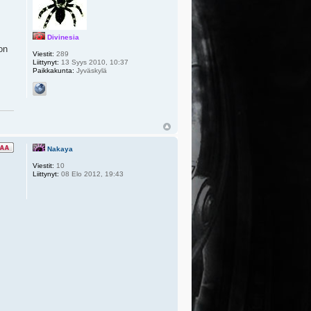
Divinesia
on
Viestit:
289
Liittynyt:
13 Syys 2010, 10:37
Paikkakunta:
Jyväskylä
Nakaya
Viestit:
10
Liittynyt:
08 Elo 2012, 19:43