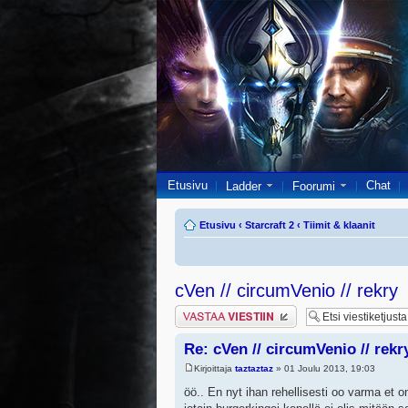
Etusivu
Chat
Ladder
Foorumi
Etusivu
‹
Starcraft 2
‹
Tiimit & klaanit
cVen // circumVenio // rekry
Lähetä vastaus
Re: cVen // circumVenio // rekr
Kirjoittaja
taztaztaz
» 01 Joulu 2013, 19:03
öö.. En nyt ihan rehellisesti oo varma et on