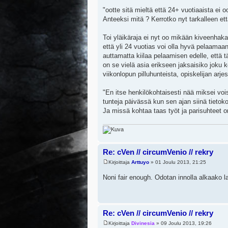
"ootte sitä mieltä että 24+ vuotiaaista ei 
Anteeksi mitä ? Kerrotko nyt tarkalleen e
Toi yläikäraja ei nyt oo mikään kiveenhak
että yli 24 vuotias voi olla hyvä pelaamaan
auttamatta kiilaa pelaamisen edelle, että
on se vielä asia erikseen jaksaisiko jok
viikonlopun pilluhunteista, opiskelijan arj
"En itse henkilökohtaisesti nää miksei voi
tunteja päivässä kun sen ajan siinä tietokon
Ja missä kohtaa taas työt ja parisuhteet on
Re: cVen // circumVenio // rekry
Kirjoittaja
Arttuyo
» 01 Joulu 2013, 21:25
Noni fair enough. Odotan innolla alkaako l
Re: cVen // circumVenio // rekry
Kirjoittaja
Divinesia
» 09 Joulu 2013, 19:26