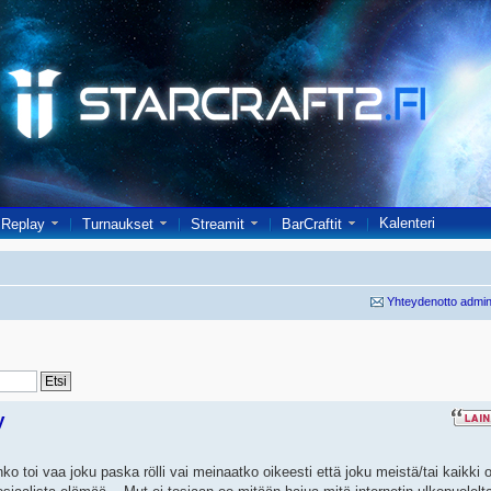
Kalenteri
Replay
Turnaukset
Streamit
BarCraftit
Yhteydenotto admin
y
ko toi vaa joku paska rölli vai meinaatko oikeesti että joku meistä/tai kaikki o