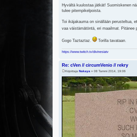
Hyvältä kuulostaa jätkät! Suomiskenen nää 
tulee pitempikelpoista.
Toi ikäjakauma on sinällään perusteltua, e
vaa väistämätöntä, eri maailmat. Pitänee
Gogo Taztaztaz.
Torilla tavataan.
https://www.twitch.tv/divinesiatv
Re: cVen // circumVenio // rekry
Kirjoittaja
Nakaya
» 08 Tammi 2014, 19:06