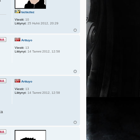
a
taztaztaz
Viestit:
10
Liittynyt:
25 Huhti 2012, 20:29
Arttuyo
Viestit:
13
Liittynyt:
14 Tammi 2012, 12:58
Arttuyo
Viestit:
13
Liittynyt:
14 Tammi 2012, 12:58
ta