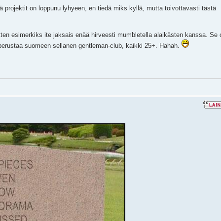
projektit on loppunu lyhyeen, en tiedä miks kyllä, mutta toivottavasti tästä
tten esimerkiks ite jaksais enää hirveesti mumbletella alaikästen kanssa. Se 
 perustaa suomeen sellanen gentleman-club, kaikki 25+. Hahah.