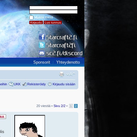
Muista minut
Sponsorit
Yhteydenotto
eihin
UKK
Rekisteröidy
Kirjaudu sisään
20 viestiä •
Sivu
2
/
2
•
1
2
lis