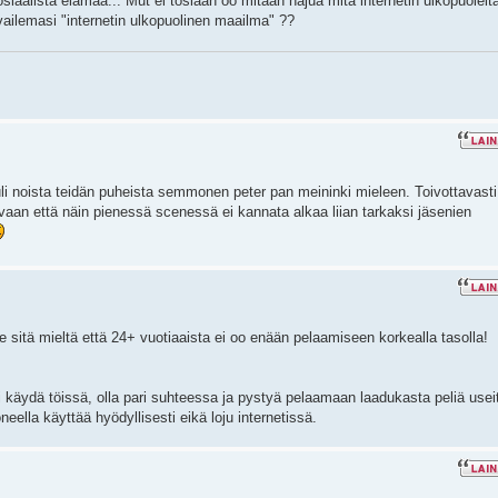
sosiaalista elämää... Mut ei tosiaan oo mitään hajua mitä internetin ulkopuolelt
vailemasi "internetin ulkopuolinen maailma" ??
uli noista teidän puheista semmonen peter pan meininki mieleen. Toivottavasti
vaan että näin pienessä scenessä ei kannata alkaa liian tarkaksi jäsenien
te sitä mieltä että 24+ vuotiaaista ei oo enään pelaamiseen korkealla tasolla!
i käydä töissä, olla pari suhteessa ja pystyä pelaamaan laadukasta peliä usei
eella käyttää hyödyllisesti eikä loju internetissä.