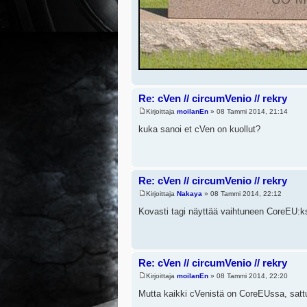
Re: cVen // circumVenio // rekry
Kirjoittaja
moilanEn
» 08 Tammi 2014, 21:14
kuka sanoi et cVen on kuollut?
Re: cVen // circumVenio // rekry
Kirjoittaja
Nakaya
» 08 Tammi 2014, 22:12
Kovasti tagi näyttää vaihtuneen CoreEU:ks
Re: cVen // circumVenio // rekry
Kirjoittaja
moilanEn
» 08 Tammi 2014, 22:20
Mutta kaikki cVenistä on CoreEUssa, satt