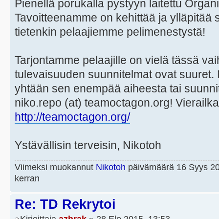
Pienellä porukalla pystyyn laitettu Organis
Tavoitteenamme on kehittää ja ylläpitää 
tietenkin pelaajiemme pelimenestystä!
Tarjontamme pelaajille on vielä tässä va
tulevaisuuden suunnitelmat ovat suuret. M
yhtään sen enempää aiheesta tai suunni
niko.repo (at) teamoctagon.org! Vierailk
http://teamoctagon.org/
Ystävällisin terveisin, Nikotoh
Viimeksi muokannut
Nikotoh
päivämäärä 16 Syys 20
kerran
Re: TD Rekrytoi
Kirjoittaja
azhrak
» 28 Elo 2015, 13:53