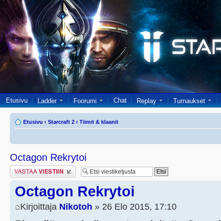
Etusivu
Chat
Ladder
Foorumi
Replay
Turnaukset
Etusivu
‹
Starcraft 2
‹
Tiimit & klaanit
Octagon Rekrytoi
Lähetä vastaus
Octagon Rekrytoi
Kirjoittaja
Nikotoh
» 26 Elo 2015, 17:10