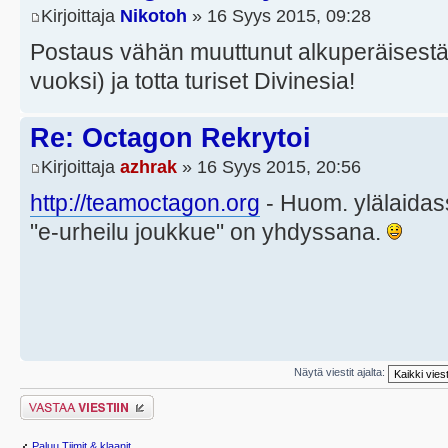
Kirjoittaja
Nikotoh
» 16 Syys 2015, 09:28
Postaus vähän muuttunut alkuperäisestä
vuoksi) ja totta turiset Divinesia!
Re: Octagon Rekrytoi
Kirjoittaja
azhrak
» 16 Syys 2015, 20:56
http://teamoctagon.org
- Huom. ylälaidas
"e-urheilu joukkue" on yhdyssana.
Näytä viestit ajalta:
Lähetä vastaus
Paluu Tiimit & klaanit