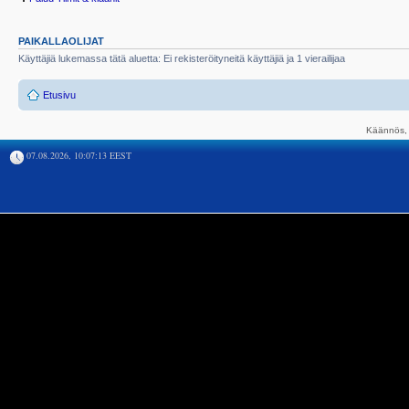
PAIKALLAOLIJAT
Käyttäjiä lukemassa tätä aluetta: Ei rekisteröityneitä käyttäjiä ja 1 vierailijaa
Etusivu
Käännös, 
07.08.2026, 10:07:13 EEST