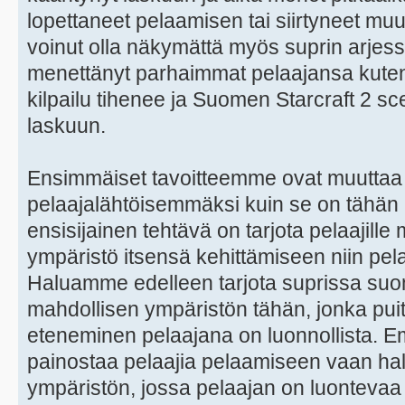
lopettaneet pelaamisen tai siirtyneet mu
voinut olla näkymättä myös suprin arjess
menettänyt parhaimmat pelaajansa kuten
kilpailu tihenee ja Suomen Starcraft 2 s
laskuun.
Ensimmäiset tavoitteemme ovat muuttaa s
pelaajalähtöisemmäksi kuin se on tähän as
ensisijainen tehtävä on tarjota pelaajill
ympäristö itsensä kehittämiseen niin pel
Haluamme edelleen tarjota suprissa suom
mahdollisen ympäristön tähän, jonka puit
eteneminen pelaajana on luonnollista. 
painostaa pelaajia pelaamiseen vaan hal
ympäristön, jossa pelaajan on luontevaa p