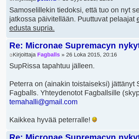
Samoselillekin tiedoksi, että tuo on nyt s
jatkossa päivitellään. Puuttuvat pelaajat
edusta supria.
Re: Micronae Supremacyn nykyt
Kirjoittaja
Fagballs
» 26 Loka 2015, 20:16
SupRissa tapahtuu jälleen.
Peterra on (ainakin toistaiseksi) jättänyt S
Fagballs. Yhteydenotot Fagballsille (skyp
temahalli@gmail.com
Kaikkea hyvää peterralle!
Re: Micronae Supremacyn nykyt