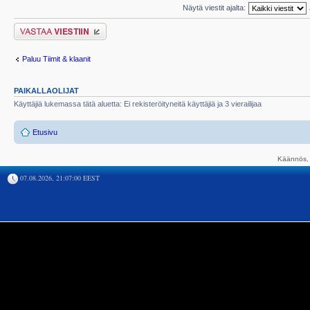
Näytä viestit ajalta:
Lähetä vastaus
Paluu Tiimit & klaanit
PAIKALLAOLIJAT
Käyttäjiä lukemassa tätä aluetta: Ei rekisteröityneitä käyttäjiä ja 3 vierailijaa
Etusivu
Käännös, 
07.08.2026, 21:07:00 EEST