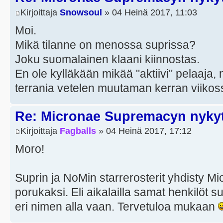
Kirjoittaja
Snowsoul
» 04 Heinä 2017, 11:03
Moi.
Mikä tilanne on menossa suprissa?
Joku suomalainen klaani kiinnostas.
En ole kylläkään mikää "aktiivi" pelaaja, m
terrania vetelen muutaman kerran viikos
Re: Micronae Supremacyn nykyt
Kirjoittaja
Fagballs
» 04 Heinä 2017, 17:12
Moro!
Suprin ja NoMin starrerosterit yhdisty M
porukaksi. Eli aikalailla samat henkilöt
eri nimen alla vaan. Tervetuloa mukaan