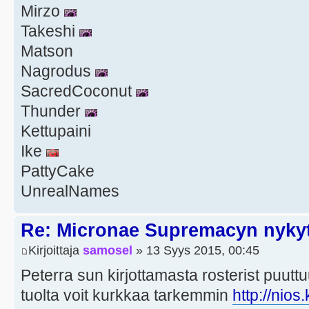
Mirzo
Takeshi
Matson
Nagrodus
SacredCoconut
Thunder
Kettupaini
Ike
PattyCake
UnrealNames
Re: Micronae Supremacyn nykyt
Kirjoittaja
samosel
» 13 Syys 2015, 00:45
Peterra sun kirjottamasta rosterist puu
tuolta voit kurkkaa tarkemmin
http://nios