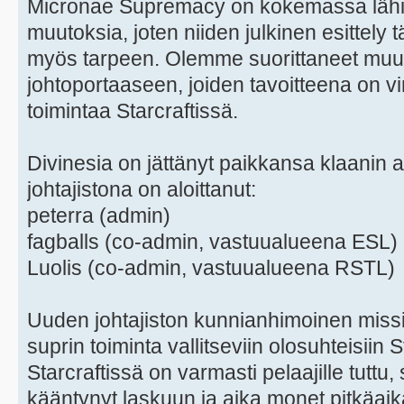
Micronae Supremacy on kokemassa lähi
muutoksia, joten niiden julkinen esittely tä
myös tarpeen. Olemme suorittaneet muut
johtoportaaseen, joiden tavoitteena on vi
toimintaa Starcraftissä.
Divinesia on jättänyt paikkansa klaanin 
johtajistona on aloittanut:
peterra (admin)
fagballs (co-admin, vastuualueena ESL)
Luolis (co-admin, vastuualueena RSTL)
Uuden johtajiston kunnianhimoinen missio
suprin toiminta vallitseviin olosuhteisiin 
Starcraftissä on varmasti pelaajille tuttu, 
kääntynyt laskuun ja aika monet pitkäaikai