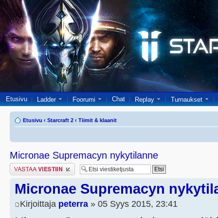
Etusivu
Chat
Ladder
Foorumi
Replay
Turnaukset
Etusivu
‹
Starcraft 2
‹
Tiimit & klaanit
Micronae Supremacyn nykytilanne
Lähetä vastaus
Micronae Supremacyn nykytil
Kirjoittaja
peterra
» 05 Syys 2015, 23:41