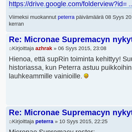
https://drive.google.com/folderview?id= .
Viimeksi muokannut
peterra
päivämäärä 08 Syys 201
kerran
Re: Micronae Supremacyn nykyt
Kirjoittaja
azhrak
» 06 Syys 2015, 23:08
Hienoa, että supRin toiminta kehittyy! Su
historiassa, kun Peterra astuu puikkoihi
lauhkeammille vainioille.
Re: Micronae Supremacyn nykyt
Kirjoittaja
peterra
» 10 Syys 2015, 22:25
Micronae Supremacy roster: