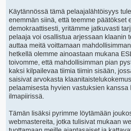
Käytännössä tämä pelaajalähtöisyys tul
enemmän siinä, että teemme päätökset 
demokraattisesti, yritämme jatkuvasti ta
pelaaja voi osallistua arjessaan klaanin 
auttaa meitä voittamaan mahdollisimman pa
hetkellä olemme ainoastaan mukana ESL
toivomme, että mahdollisimman pian py
kaksi kilpailevaa tiimia tiimin sisään, jos
saisivat arvokasta klaanitaistelukokemu
pelaamisesta hyvien vastuksien kanssa 
ilmapiirissä.
Tämän lisäksi pyrimme löytämään jouk
webmastereita, jotka tulisivat mukaan w
tuottamaan meille ajantasaiset ja kattavat