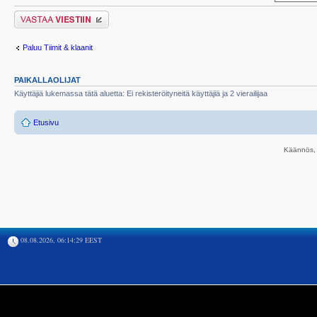
Lähetä vastaus
Paluu Tiimit & klaanit
PAIKALLAOLIJAT
Käyttäjiä lukemassa tätä aluetta: Ei rekisteröityneitä käyttäjiä ja 2 vierailijaa
Etusivu
Käännös, 
08.08.2026, 06:14:29 EEST