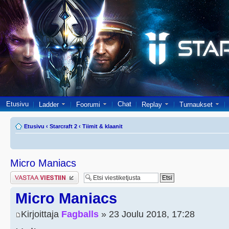
Etusivu
Chat
Ladder
Foorumi
Replay
Turnaukset
Etusivu
‹
Starcraft 2
‹
Tiimit & klaanit
Micro Maniacs
Lähetä vastaus
Micro Maniacs
Kirjoittaja
Fagballs
» 23 Joulu 2018, 17:28