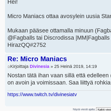
Hei!
Micro Maniacs ottaa avosylein uusia Starc
Mukaan pääsee ottamalla minuun (Fagball
@Fagballs tai Discrodissa |MM|Fagballs 
HirazQQ#2752
Re: Micro Maniacs
Kirjoittaja
Divinesia
» 25 Heinä 2019, 14:19
Nostan tätä ihan vaan sillä että edelleen
on avoin ja voimissaan. Saa liittyä rohki
https://www.twitch.tv/divinesiatv
Näytä viestit ajalta: