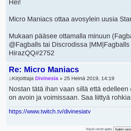
Hei!
Micro Maniacs ottaa avosylein uusia Starc
Mukaan pääsee ottamalla minuun (Fagball
@Fagballs tai Discrodissa |MM|Fagballs 
HirazQQ#2752
Re: Micro Maniacs
Kirjoittaja
Divinesia
» 25 Heinä 2019, 14:19
Nostan tätä ihan vaan sillä että edelleen
on avoin ja voimissaan. Saa liittyä rohki
https://www.twitch.tv/divinesiatv
Näytä viestit ajalta: