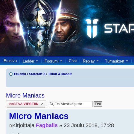
Etusivu
Chat
Ladder
Foorumi
Replay
Turnaukset
Etusivu
‹
Starcraft 2
‹
Tiimit & klaanit
Micro Maniacs
Lähetä vastaus
Micro Maniacs
Kirjoittaja
Fagballs
» 23 Joulu 2018, 17:28