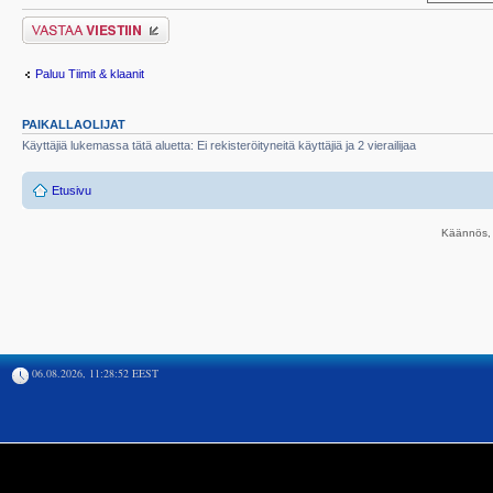
Lähetä vastaus
Paluu Tiimit & klaanit
PAIKALLAOLIJAT
Käyttäjiä lukemassa tätä aluetta: Ei rekisteröityneitä käyttäjiä ja 2 vierailijaa
Etusivu
Käännös, 
06.08.2026, 11:28:52 EEST