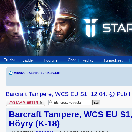
Etusivu
Chat
Ladder
Foorumi
Replay
Turnaukset
Etusivu
‹
Starcraft 2
‹
BarCraft
Barcraft Tampere, WCS EU S1, 12.04. @ Pub H
Lähetä vastaus
Barcraft Tampere, WCS EU S1,
Höyry (K-18)