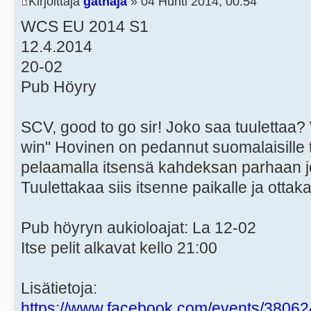
Kirjoittaja
gathaja
» 04 Huhti 2014, 00:54
WCS EU 2014 S1
12.4.2014
20-02
Pub Höyry
SCV, good to go sir! Joko saa tuulettaa? 
win" Hovinen on pedannut suomalaisille
pelaamalla itsensä kahdeksan parhaan
Tuulettakaa siis itsenne paikalle ja otta
Pub höyryn aukioloajat: La 12-02
Itse pelit alkavat kello 21:00
Lisätietoja:
https://www.facebook.com/events/3806