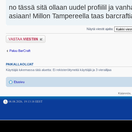
no tässä sitä ollaan uudel profiilil ja vanh
asiaan! Millon Tampereella taas barcraftia
Näytä viestit ajalta:
Lähetä vastaus
Paluu BarCraft
PAIKALLAOLIJAT
Käyttäjiä lukemassa tätä aluetta: Ei rekisteröityneitä käyttäjiä ja 3 vierailijaa
Etusivu
Käännös, 
08.08.2026, 19:13:18 EEST