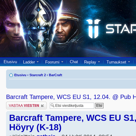
Etusivu
Chat
Ladder
Foorumi
Replay
Turnaukset
Etusivu
‹
Starcraft 2
‹
BarCraft
Barcraft Tampere, WCS EU S1, 12.04. @ Pub H
Lähetä vastaus
Barcraft Tampere, WCS EU S1,
Höyry (K-18)