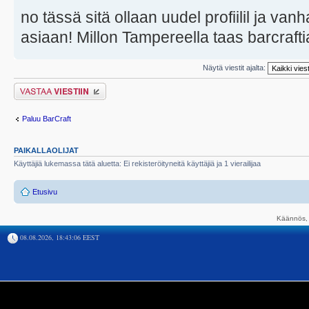
no tässä sitä ollaan uudel profiilil ja vanh
asiaan! Millon Tampereella taas barcraftia
Näytä viestit ajalta:
Lähetä vastaus
Paluu BarCraft
PAIKALLAOLIJAT
Käyttäjiä lukemassa tätä aluetta: Ei rekisteröityneitä käyttäjiä ja 1 vierailijaa
Etusivu
Käännös, 
08.08.2026, 18:43:06 EEST