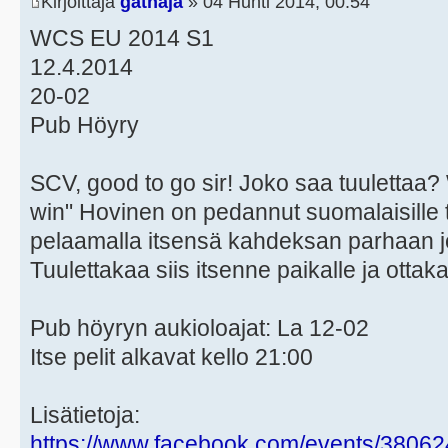
Kirjoittaja
gathaja
» 04 Huhti 2014, 00:54
WCS EU 2014 S1
12.4.2014
20-02
Pub Höyry
SCV, good to go sir! Joko saa tuulettaa? 
win" Hovinen on pedannut suomalaisille
pelaamalla itsensä kahdeksan parhaan
Tuulettakaa siis itsenne paikalle ja otta
Pub höyryn aukioloajat: La 12-02
Itse pelit alkavat kello 21:00
Lisätietoja:
https://www.facebook.com/events/3806