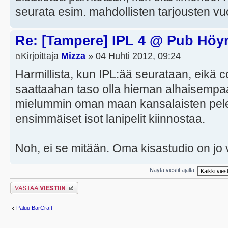
seurata esim. mahdollisten tarjousten vu
Re: [Tampere] IPL 4 @ Pub Höy
Kirjoittaja
Mizza
» 04 Huhti 2012, 09:24
Harmillista, kun IPL:ää seurataan, eikä
saattaahan taso olla hieman alhaisempaa
mielummin oman maan kansalaisten pelej
ensimmäiset isot lanipelit kiinnostaa.
Noh, ei se mitään. Oma kisastudio on jo
Näytä viestit ajalta:
Lähetä vastaus
Paluu BarCraft