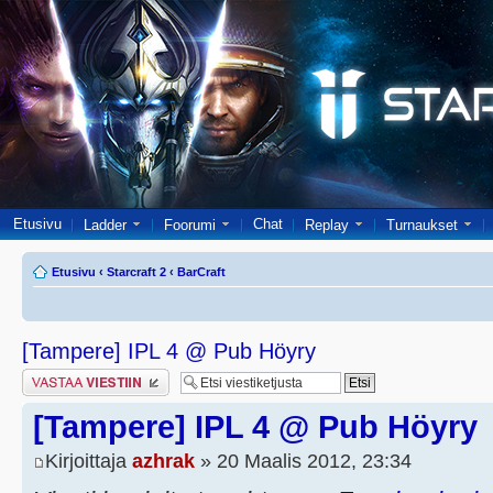
Etusivu
Chat
Ladder
Foorumi
Replay
Turnaukset
Etusivu
‹
Starcraft 2
‹
BarCraft
[Tampere] IPL 4 @ Pub Höyry
Lähetä vastaus
[Tampere] IPL 4 @ Pub Höyry
Kirjoittaja
azhrak
» 20 Maalis 2012, 23:34