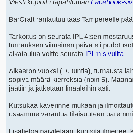
Viesti kopioitu tapahtuman
Facebook-sivu
BarCraft rantautuu taas Tampereelle pää
Tarkoitus on seurata IPL 4:sen mestaruu
turnauksen viimeinen päivä eli pudotusot
aikataulua voitte seurata
IPL:n sivuilta
.
Aikaeron vuoksi (10 tuntia), turnausta l
sopiva määrä kierroksia (noin 5). Maanan
jäätiin ja jatketaan finaaleihin asti.
Kutsukaa kaverinne mukaan ja ilmoittau
osaamme varautua tilaisuuteen paremmi
Lisätietoa päivitetään, kun sitä ilmenee