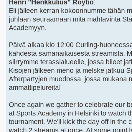
Henri "Henkkulius" Röytiö
:
Eli jälleen kerran kokoonnumme tähän 
juhlaan seuraamaan mitä mahtavinta Star
Academyyn.
Päivä alkaa klo 12:00 Curling-huoneess
kahdesta samanaikaisesta streamista. M
siirrymme terassialueelle, jossa bileet jatk
Kisojen jälkeen meno ja melske jatkuu 
Afterpartyjen muodossa, jossa mukana m
ammattipelureita!
Once again we gather to celebrate our b
at Sports Academy in Helsinki to watch t
tournament. We'll kick the day off in th
watch 2 streams at once. At some point 