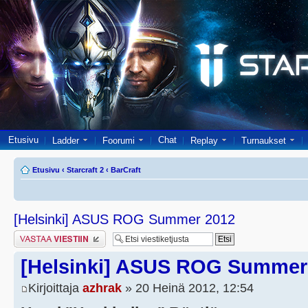
Etusivu
Chat
Ladder
Foorumi
Replay
Turnaukset
Etusivu
‹
Starcraft 2
‹
BarCraft
[Helsinki] ASUS ROG Summer 2012
Lähetä vastaus
[Helsinki] ASUS ROG Summer
Kirjoittaja
azhrak
» 20 Heinä 2012, 12:54