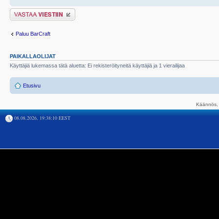
Lähetä vastaus
Paluu BarCraft
PAIKALLAOLIJAT
Käyttäjiä lukemassa tätä aluetta: Ei rekisteröityneitä käyttäjiä ja 1 vierailijaa
Etusivu
Käännös, 
08.08.2026, 19:38:10 EEST