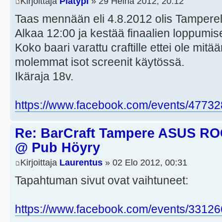
Kirjoittaja
Platypi
» 29 Heinä 2012, 20:12
Taas mennään eli 4.8.2012 olis Tamperel
Alkaa 12:00 ja kestää finaalien loppumi
Koko baari varattu craftille ettei ole mitä
molemmat isot screenit käytössä.
Ikäraja 18v.
https://www.facebook.com/events/4773
Re: BarCraft Tampere ASUS R
@ Pub Höyry
Kirjoittaja
Laurentus
» 02 Elo 2012, 00:31
Tapahtuman sivut ovat vaihtuneet:
https://www.facebook.com/events/3312