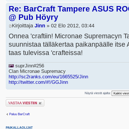
Re: BarCraft Tampere ASUS R
@ Pub Höyry
Kirjoittaja
Jinn
» 02 Elo 2012, 03:44
Onnea 'craftiin! Micronae Supremacyn 
suunnistaa tälläkertaa paikanpäälle itse
taas tulevissa 'crafteissa!
suprJinn#256
Clan Micronae Supremacy
http://sc2ranks.com/eu/1665525/Jinn
http://twitter.com/#!/GGJinn
Näytä viestit ajalta:
Lähetä vastaus
Paluu BarCraft
PAIKALLAOLIJAT