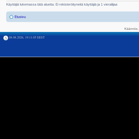
Käyttäjiä lukemassa tätä aluetta: Ei rekisteröityneitä käyttäjiä ja 1 vierailijaa
Etusivu
Käännös, 
08.08.2026, 19:11:05 EEST