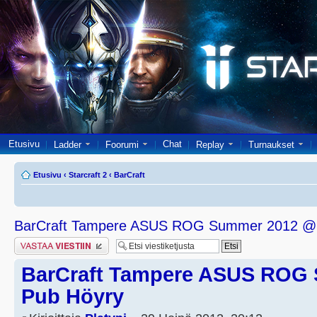
Etusivu
Chat
Ladder
Foorumi
Replay
Turnaukset
Etusivu
‹
Starcraft 2
‹
BarCraft
BarCraft Tampere ASUS ROG Summer 2012 @
Lähetä vastaus
BarCraft Tampere ASUS ROG
Pub Höyry