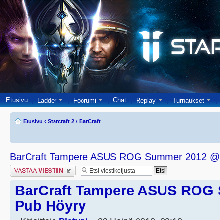
Etusivu
Chat
Ladder
Foorumi
Replay
Turnaukset
Etusivu
‹
Starcraft 2
‹
BarCraft
BarCraft Tampere ASUS ROG Summer 2012 @
Lähetä vastaus
BarCraft Tampere ASUS ROG
Pub Höyry