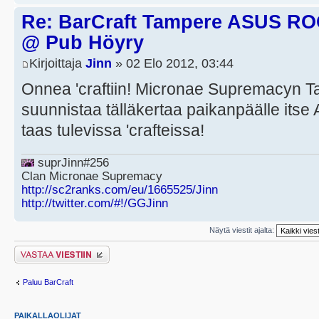
Re: BarCraft Tampere ASUS R
@ Pub Höyry
Kirjoittaja
Jinn
» 02 Elo 2012, 03:44
Onnea 'craftiin! Micronae Supremacyn 
suunnistaa tälläkertaa paikanpäälle itse
taas tulevissa 'crafteissa!
suprJinn#256
Clan Micronae Supremacy
http://sc2ranks.com/eu/1665525/Jinn
http://twitter.com/#!/GGJinn
Näytä viestit ajalta:
Lähetä vastaus
Paluu BarCraft
PAIKALLAOLIJAT