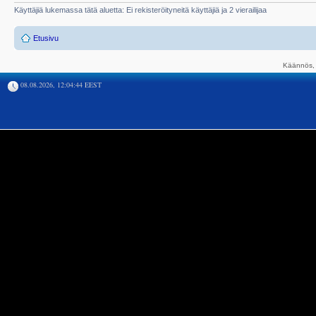
Käyttäjiä lukemassa tätä aluetta: Ei rekisteröityneitä käyttäjiä ja 2 vierailijaa
Etusivu
Käännös, 
08.08.2026, 12:04:44 EEST