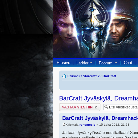
Etusivu
Chat
Ladder
Foorumi
Etusivu
‹
Starcraft 2
‹
BarCraft
BarCraft Jyväskylä, Dreamh
Lähetä vastaus
BarCraft Jyväskylä, Dreamhac
Kirjoittaja
renemesis
» 15 Loka 2012, 21:53
Ja taas Jyväskylässä barcraftaillaan! Su