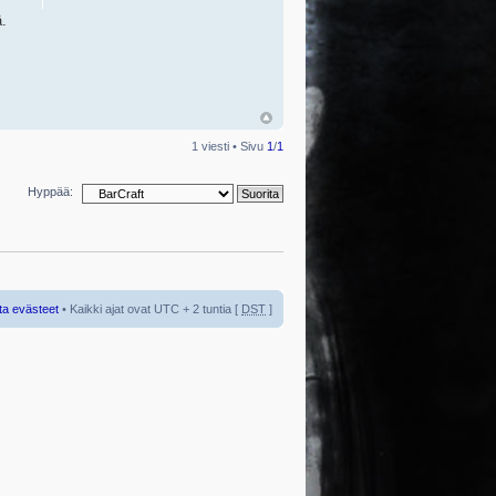
ä.
1 viesti • Sivu
1
/
1
Hyppää:
ta evästeet
• Kaikki ajat ovat UTC + 2 tuntia [
DST
]