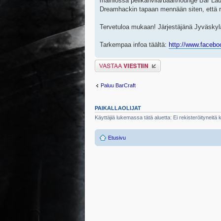
mainiossa pelikahvila/baari/lounge Bar Laun
Dreamhackin tapaan mennään siten, että ro1
Tervetuloa mukaan! Järjestäjänä Jyväskyl
Tarkempaa infoa täältä:
http://www.faceb
Lähetä vastaus
Paluu BarCraft
PAIKALLAOLIJAT
Käyttäjiä lukemassa tätä aluetta: Ei rekisteröityneitä kä
Etusivu