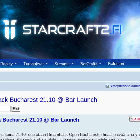
Kalenteri
Replay
Turnaukset
Streamit
BarCraftit
Yhteydenotto admin
ack Bucharest 21.10 @ Bar Launch
k Bucharest 21.10 @ Bar Launch
nnuntaina 21.10. seurataan Dreamhack Open Bucharestin finaalipäivää aina yh