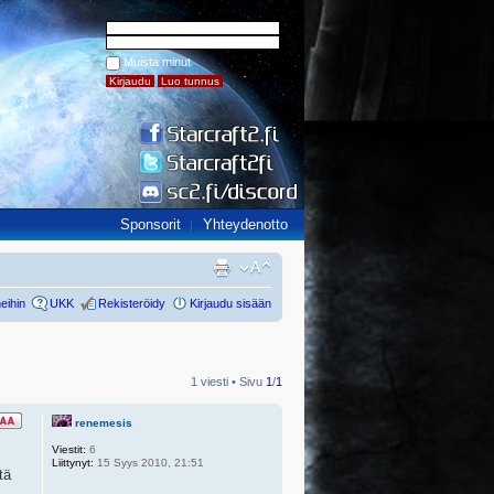
Muista minut
Sponsorit
Yhteydenotto
eihin
UKK
Rekisteröidy
Kirjaudu sisään
1 viesti • Sivu
1
/
1
renemesis
Viestit:
6
Liittynyt:
15 Syys 2010, 21:51
tä