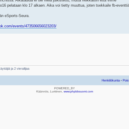
chissa. Aikataulua ei ole vielä julkistettu, mutta veikkaisin että viime
6 pelataan klo 17 alkaen. Aika voi tietty muuttua, joten tsekkaile fb-eventti
än eSports-Seura.
ook.com/events/473506656023203/
yttäjiä ja 2 vierailijaa
Henkilökunta
•
Pois
POWERED_BY
Käännös, Lurttinen,
www.phpbbsuomi.com