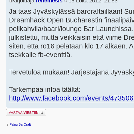
Kirjoittaja
renemesis
» 15 Loka 2012, 21:53
Ja taas Jyväskylässä barcraftaillaan! S
Dreamhack Open Bucharestin finaalipäiv
pelikahvila/baari/lounge Bar Launchissa. 
julkistettu, mutta veikkaisin että viim
siten, että ro16 pelataan klo 17 alkaen. Ai
tsekkaile fb-eventtiä.
Tervetuloa mukaan! Järjestäjänä Jyväsk
Tarkempaa infoa täältä:
http://www.facebook.com/events/47350
Lähetä vastaus
Paluu BarCraft