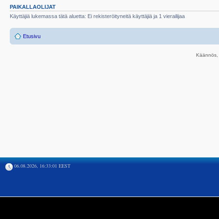
PAIKALLAOLIJAT
Käyttäjiä lukemassa tätä aluetta: Ei rekisteröityneitä käyttäjiä ja 1 vierailijaa
Etusivu
Käännös, 
06.08.2026, 16:33:01 EEST