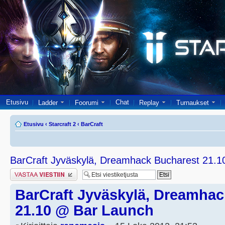
Etusivu
Chat
Ladder
Foorumi
Replay
Turnaukset
Etusivu
‹
Starcraft 2
‹
BarCraft
BarCraft Jyväskylä, Dreamhack Bucharest 21.
Lähetä vastaus
BarCraft Jyväskylä, Dreamhac
21.10 @ Bar Launch