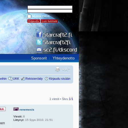
Muista minut
Sponsorit
Yhteydenotto
eihin
UKK
Rekisteröidy
Kirjaudu sisään
1 viesti • Sivu
1
/
1
renemesis
Viestit:
6
Liittynyt:
15 Syys 2010, 21:51
nen