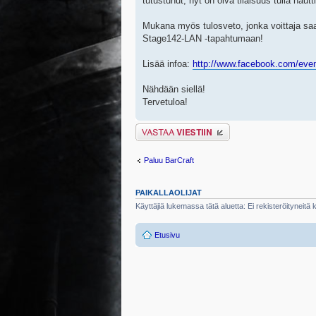
tutustunut, nyt on oiva tilaisuus tulla nau
Mukana myös tulosveto, jonka voittaja sa
Stage142-LAN -tapahtumaan!
Lisää infoa:
http://www.facebook.com/eve
Nähdään siellä!
Tervetuloa!
Lähetä vastaus
Paluu BarCraft
PAIKALLAOLIJAT
Käyttäjiä lukemassa tätä aluetta: Ei rekisteröityneitä kä
Etusivu