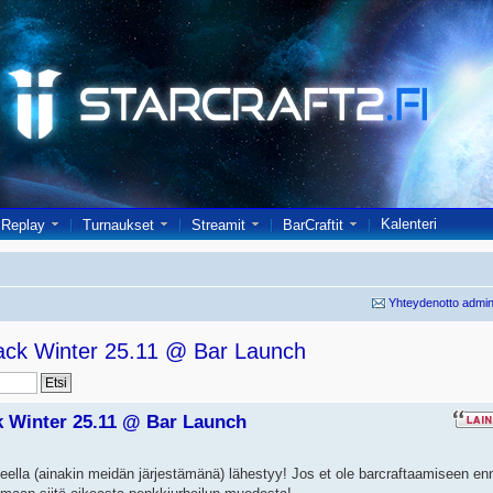
Kalenteri
Replay
Turnaukset
Streamit
BarCraftit
Yhteydenotto admin
ack Winter 25.11 @ Bar Launch
k Winter 25.11 @ Bar Launch
ella (ainakin meidän järjestämänä) lähestyy! Jos et ole barcraftaamiseen en