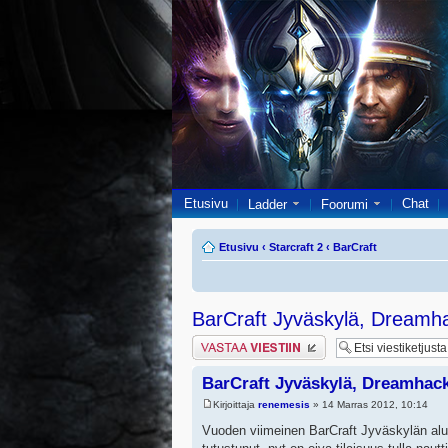
Etusivu
Chat
Ladder
Foorumi
Etusivu
‹
Starcraft 2
‹
BarCraft
BarCraft Jyväskylä, Dreamh
Lähetä vastaus
BarCraft Jyväskylä, Dreamhac
Kirjoittaja
renemesis
» 14 Marras 2012, 10:14
Vuoden viimeinen BarCraft Jyväskylän alue