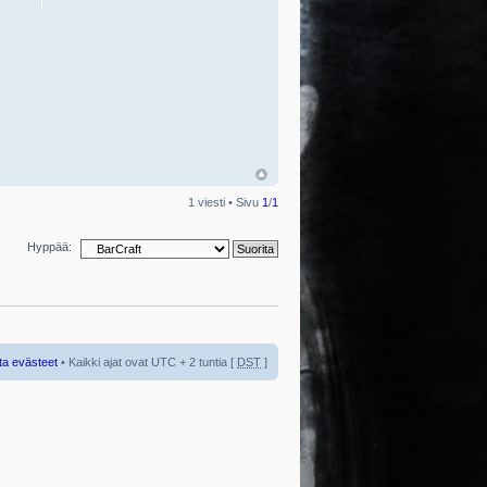
1 viesti • Sivu
1
/
1
Hyppää:
ta evästeet
• Kaikki ajat ovat UTC + 2 tuntia [
DST
]