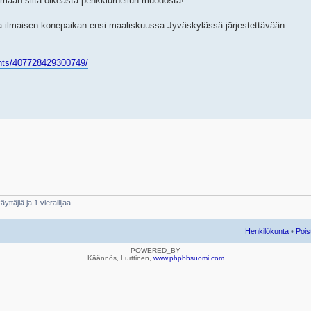
ttimaan siitä oikeasta penkkiurheilun muodosta!
a ilmaisen konepaikan ensi maaliskuussa Jyväskylässä järjestettävään
nts/407728429300749/
yttäjiä ja 1 vierailijaa
Henkilökunta
•
Pois
POWERED_BY
Käännös, Lurttinen,
www.phpbbsuomi.com