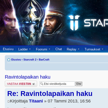
Etusivu
Chat
Ladder
Foorumi
Replay
Turnaukset
Etusivu
‹
Starcraft 2
‹
BarCraft
Ravintolapaikan haku
Lähetä vastaus
Re: Ravintolapaikan haku
Kirjoittaja
Titaani
» 07 Tammi 2013, 16:56