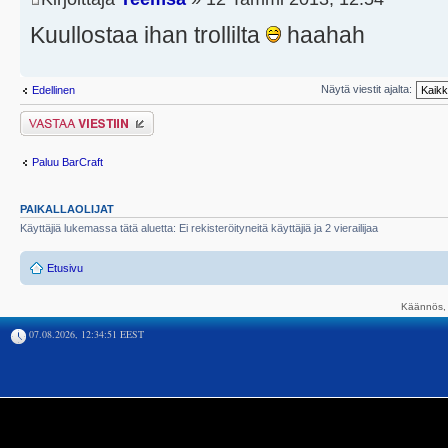
Kuullostaa ihan trollilta
haahah
Näytä viestit ajalta:
Edellinen
Lähetä vastaus
Paluu BarCraft
PAIKALLAOLIJAT
Käyttäjiä lukemassa tätä aluetta: Ei rekisteröityneitä käyttäjiä ja 2 vierailijaa
Etusivu
Käännös, 
07.08.2026, 12:34:51 EEST