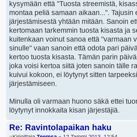
kysymään että "Tuosta streemistä, kisass
montaa peliä samaan aikaan...". Tajusin e
järjestämisestä yhtään mitään. Sanoin et
kertomaan tarkemmin tuosta kisasta ja s
kuitenkaan voinut sanoa että "varmaan vi
sinulle" vaan sanoin että odota pari päivää
kertoo tuosta kisasta. Tämän parin päivä
joka voisi kertoa siitä joten sanoin tälle 
kuivui kokoon, ei löytynyt sitten tarpeeks
järjestämiseen.
Minulla oli varmaan huono säkä ettei tuo
löytynyt innokkaita kisan järjestäjiä.
Re: Ravintolapaikan haku
Kirjoittaja
Teemsa
» 12 Tammi 2013, 12:54