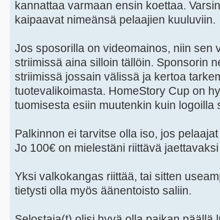
kannattaa varmaan ensin koettaa. Varsink
kaipaavat nimeänsä pelaajien kuuluviin.
Jos sposorilla on videomainos, niin sen v
striimissä aina silloin tällöin. Sponsorin n
striimissä jossain välissä ja kertoa tar
tuotevalikoimasta. HomeStory Cup on hy
tuomisesta esiin muutenkin kuin logoilla s
Palkinnon ei tarvitse olla iso, jos pelaaja
Jo 100€ on mielestäni riittävä jaettavaksi
Yksi valkokangas riittää, tai sitten useamp
tietysti olla myös äänentoisto saliin.
Selostaja(t) olisi hyvä olla paikan pääll