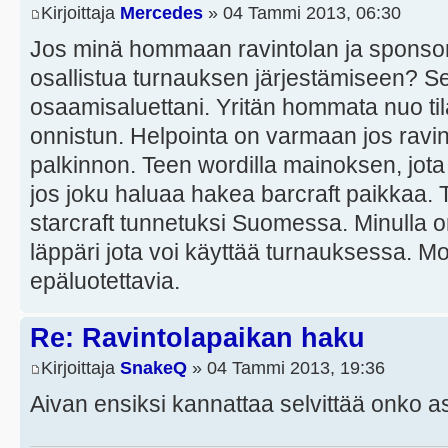
Kirjoittaja
Mercedes
» 04 Tammi 2013, 06:30
Jos minä hommaan ravintolan ja sponsorin
osallistua turnauksen järjestämiseen? Se
osaamisaluettani. Yritän hommata nuo til
onnistun. Helpointa on varmaan jos ravint
palkinnon. Teen wordilla mainoksen, jota
jos joku haluaa hakea barcraft paikkaa.
starcraft tunnetuksi Suomessa. Minulla on 
läppäri jota voi käyttää turnauksessa. Mo
epäluotettavia.
Re: Ravintolapaikan haku
Kirjoittaja
SnakeQ
» 04 Tammi 2013, 19:36
Aivan ensiksi kannattaa selvittää onko as