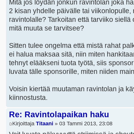
Mitä jos löydän jonkun ravintolan joka hal
2 kisan yhdelle päivälle tai viikonlopulle,
ravintolalle? Tarkoitan että tarviiko siellä
mitä muuta se tarvitsee?
Sitten tulee ongelma että mistä rahat pal
ei halua maksaa sitä, niin miten hankita
tehnyt elääkseni tuota työtä, siis sponso
luvata tälle sponsorille, miten niiden maino
Voisin kiertää muutaman ravintolan ja 
kiinnostusta.
Re: Ravintolapaikan haku
Kirjoittaja
Titaani
» 03 Tammi 2013, 23:08