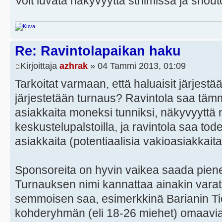
Voit luvata näkyvyyttä striimissä ja shouto
Re: Ravintolapaikan haku
Kirjoittaja
azhrak
» 04 Tammi 2013, 01:09
Tarkoitat varmaan, että haluaisit järjestää
järjestetään turnaus? Ravintola saa tä
asiakkaita moneksi tunniksi, näkyvyyttä net
keskustelupalstoilla, ja ravintola saa to
asiakkaita (potentiaalisia vakioasiakkaita
Sponsoreita on hyvin vaikea saada piene
Turnauksen nimi kannattaa ainakin varata
semmoisen saa, esimerkkinä Barianin T
kohderyhmän (eli 18-26 miehet) omaavia y