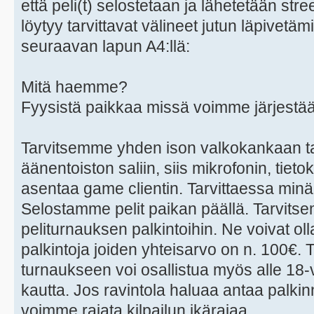
että peli(t) selostetaan ja lähetetään stre
löytyy tarvittavat välineet jutun läpivetäm
seuraavan lapun A4:llä:
Mitä haemme?
Fyysistä paikkaa missä voimme järjestää
Tarvitsemme yhden ison valkokankaan t
äänentoiston saliin, siis mikrofonin, tie
asentaa game clientin. Tarvittaessa minä
Selostamme pelit paikan päällä. Tarvit
peliturnauksen palkintoihin. Ne voivat oll
palkintoja joiden yhteisarvo on n. 100€.
turnaukseen voi osallistua myös alle 18-v
kautta. Jos ravintola haluaa antaa palkinn
voimme rajata kilpailun ikärajaa.