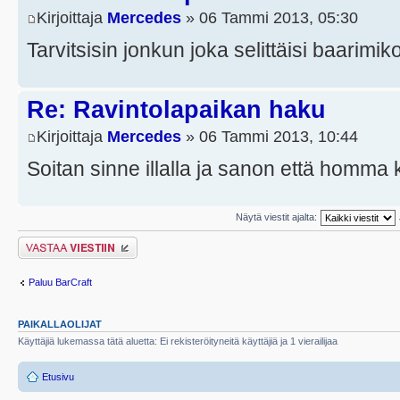
Kirjoittaja
Mercedes
» 06 Tammi 2013, 05:30
Tarvitsisin jonkun joka selittäisi baarimi
Re: Ravintolapaikan haku
Kirjoittaja
Mercedes
» 06 Tammi 2013, 10:44
Soitan sinne illalla ja sanon että homma 
Näytä viestit ajalta:
Lähetä vastaus
Paluu BarCraft
PAIKALLAOLIJAT
Käyttäjiä lukemassa tätä aluetta: Ei rekisteröityneitä käyttäjiä ja 1 vierailijaa
Etusivu