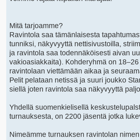
Mitä tarjoamme?
Ravintola saa tämänlaisesta tapahtumas
tunniksi, näkyvyyttä nettisivustoilla, strii
ja ravintola saa todennäköisesti aivan uu
vakioasiakkaita). Kohderyhmä on 18–26 v
ravintolaan viettämään aikaa ja seuraam
Pelit pelataan netissä ja suuri joukko Sta
siellä joten ravintola saa näkyvyyttä palj
Yhdellä suomenkielisellä keskustelupalstal
turnauksesta, on 2200 jäsentä jotka lukeva
Nimeämme turnauksen ravintolan nimen m