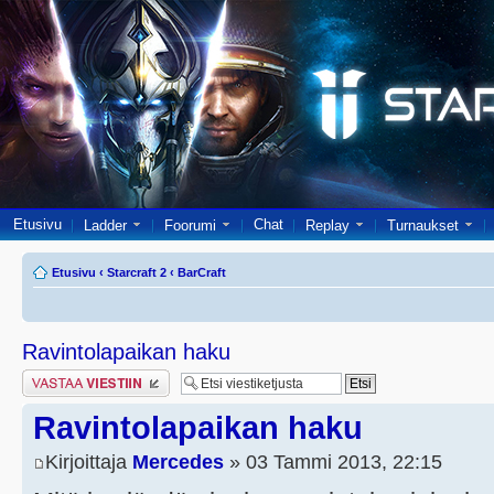
Etusivu
Chat
Ladder
Foorumi
Replay
Turnaukset
Etusivu
‹
Starcraft 2
‹
BarCraft
Ravintolapaikan haku
Lähetä vastaus
Ravintolapaikan haku
Kirjoittaja
Mercedes
» 03 Tammi 2013, 22:15