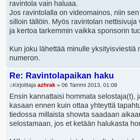
ravintola vain haluaa.
Jos ravintolalla on videomainos, niin sen
silloin tällöin. Myös ravintolan nettisivuj
ja kertoa tarkemmin vaikka sponsorin tu
Kun joku lähettää minulle yksityisviestiä 
numeron.
Re: Ravintolapaikan haku
Kirjoittaja
azhrak
» 06 Tammi 2013, 01:08
Ensin kannattaisi hommata selostaja(t),
kasaan ennen kuin ottaa yhteyttä tapahtum
tiedossa millaista showta saadaan aikaan
selostamaan, jos et ketään halukasta 