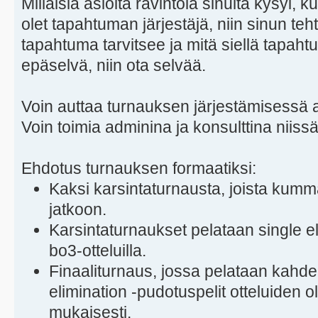
Millaisia asioita ravintola sinulta kysyi,
olet tapahtuman järjestäjä, niin sinun teht
tapahtuma tarvitsee ja mitä siellä tapahtu
epäselvä, niin ota selvää.
Voin auttaa turnauksen järjestämisessä ai
Voin toimia adminina ja konsulttina niis
Ehdotus turnauksen formaatiksi:
Kaksi karsintaturnausta, joista kum
jatkoon.
Karsintaturnaukset pelataan single el
bo3-otteluilla.
Finaaliturnaus, jossa pelataan kahde
elimination -pudotuspelit otteluiden o
mukaisesti.