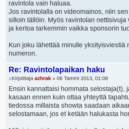
ravintola vain haluaa.
Jos ravintolalla on videomainos, niin sen
silloin tällöin. Myös ravintolan nettisivuj
ja kertoa tarkemmin vaikka sponsorin tu
Kun joku lähettää minulle yksityisviestiä 
numeron.
Re: Ravintolapaikan haku
Kirjoittaja
azhrak
» 06 Tammi 2013, 01:08
Ensin kannattaisi hommata selostaja(t),
kasaan ennen kuin ottaa yhteyttä tapahtum
tiedossa millaista showta saadaan aikaan
selostamaan, jos et ketään halukasta 