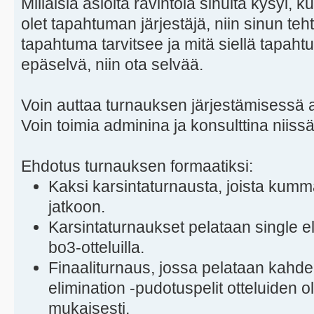
Millaisia asioita ravintola sinulta kysyi,
olet tapahtuman järjestäjä, niin sinun teht
tapahtuma tarvitsee ja mitä siellä tapahtu
epäselvä, niin ota selvää.
Voin auttaa turnauksen järjestämisessä ai
Voin toimia adminina ja konsulttina niis
Ehdotus turnauksen formaatiksi:
Kaksi karsintaturnausta, joista kum
jatkoon.
Karsintaturnaukset pelataan single el
bo3-otteluilla.
Finaaliturnaus, jossa pelataan kahde
elimination -pudotuspelit otteluiden o
mukaisesti.