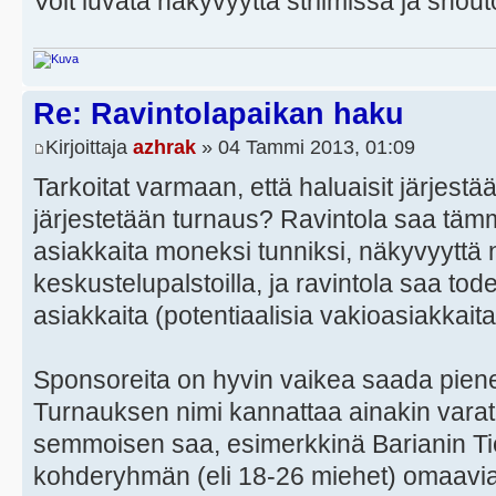
Voit luvata näkyvyyttä striimissä ja shouto
Re: Ravintolapaikan haku
Kirjoittaja
azhrak
» 04 Tammi 2013, 01:09
Tarkoitat varmaan, että haluaisit järjestää
järjestetään turnaus? Ravintola saa tä
asiakkaita moneksi tunniksi, näkyvyyttä net
keskustelupalstoilla, ja ravintola saa to
asiakkaita (potentiaalisia vakioasiakkaita
Sponsoreita on hyvin vaikea saada piene
Turnauksen nimi kannattaa ainakin varata
semmoisen saa, esimerkkinä Barianin T
kohderyhmän (eli 18-26 miehet) omaavia y