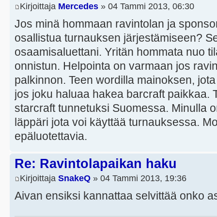
Kirjoittaja
Mercedes
» 04 Tammi 2013, 06:30
Jos minä hommaan ravintolan ja sponsorin
osallistua turnauksen järjestämiseen? Se
osaamisaluettani. Yritän hommata nuo til
onnistun. Helpointa on varmaan jos ravint
palkinnon. Teen wordilla mainoksen, jota
jos joku haluaa hakea barcraft paikkaa.
starcraft tunnetuksi Suomessa. Minulla on 
läppäri jota voi käyttää turnauksessa. Mo
epäluotettavia.
Re: Ravintolapaikan haku
Kirjoittaja
SnakeQ
» 04 Tammi 2013, 19:36
Aivan ensiksi kannattaa selvittää onko as