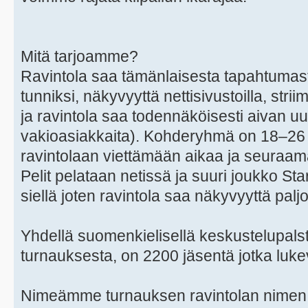
Mitä tarjoamme?
Ravintola saa tämänlaisesta tapahtumas
tunniksi, näkyvyyttä nettisivustoilla, strii
ja ravintola saa todennäköisesti aivan uu
vakioasiakkaita). Kohderyhmä on 18–26 v
ravintolaan viettämään aikaa ja seuraam
Pelit pelataan netissä ja suuri joukko Sta
siellä joten ravintola saa näkyvyyttä palj
Yhdellä suomenkielisellä keskustelupalstal
turnauksesta, on 2200 jäsentä jotka lukeva
Nimeämme turnauksen ravintolan nimen m