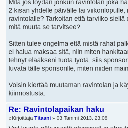
Mitä jos löydän jonkun ravintolan joka hal
2 kisan yhdelle päivälle tai viikonlopulle,
ravintolalle? Tarkoitan että tarviiko siellä
mitä muuta se tarvitsee?
Sitten tulee ongelma että mistä rahat pal
ei halua maksaa sitä, niin miten hankita
tehnyt elääkseni tuota työtä, siis sponso
luvata tälle sponsorille, miten niiden maino
Voisin kiertää muutaman ravintolan ja 
kiinnostusta.
Re: Ravintolapaikan haku
Kirjoittaja
Titaani
» 03 Tammi 2013, 23:08