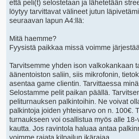
että peli(t) selostetaan ja lähetetään stre
löytyy tarvittavat välineet jutun läpivetäm
seuraavan lapun A4:llä:
Mitä haemme?
Fyysistä paikkaa missä voimme järjestää
Tarvitsemme yhden ison valkokankaan t
äänentoiston saliin, siis mikrofonin, tie
asentaa game clientin. Tarvittaessa minä
Selostamme pelit paikan päällä. Tarvit
peliturnauksen palkintoihin. Ne voivat oll
palkintoja joiden yhteisarvo on n. 100€.
turnaukseen voi osallistua myös alle 18-v
kautta. Jos ravintola haluaa antaa palkinn
voimme rajata kilpailun ikärajaa.