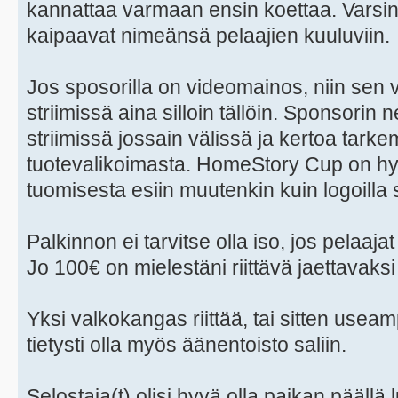
kannattaa varmaan ensin koettaa. Varsink
kaipaavat nimeänsä pelaajien kuuluviin.
Jos sposorilla on videomainos, niin sen v
striimissä aina silloin tällöin. Sponsorin n
striimissä jossain välissä ja kertoa tar
tuotevalikoimasta. HomeStory Cup on hy
tuomisesta esiin muutenkin kuin logoilla s
Palkinnon ei tarvitse olla iso, jos pelaaja
Jo 100€ on mielestäni riittävä jaettavaksi
Yksi valkokangas riittää, tai sitten useamp
tietysti olla myös äänentoisto saliin.
Selostaja(t) olisi hyvä olla paikan pääll