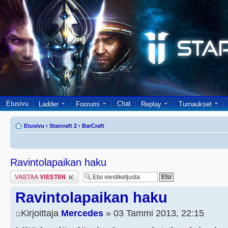
Etusivu
Chat
Ladder
Foorumi
Replay
Turnaukset
Etusivu
‹
Starcraft 2
‹
BarCraft
Ravintolapaikan haku
Lähetä vastaus
Ravintolapaikan haku
Kirjoittaja
Mercedes
» 03 Tammi 2013, 22:15