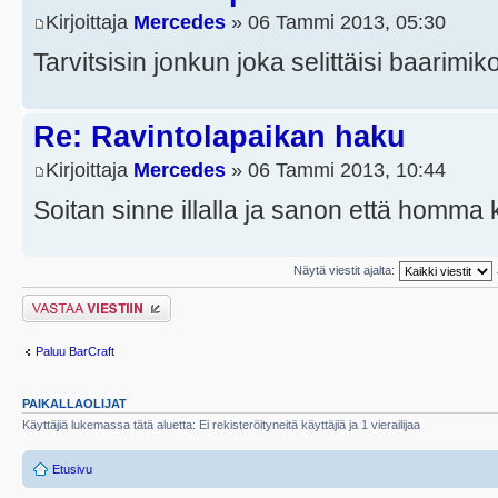
Kirjoittaja
Mercedes
» 06 Tammi 2013, 05:30
Tarvitsisin jonkun joka selittäisi baarimi
Re: Ravintolapaikan haku
Kirjoittaja
Mercedes
» 06 Tammi 2013, 10:44
Soitan sinne illalla ja sanon että homma 
Näytä viestit ajalta:
Lähetä vastaus
Paluu BarCraft
PAIKALLAOLIJAT
Käyttäjiä lukemassa tätä aluetta: Ei rekisteröityneitä käyttäjiä ja 1 vierailijaa
Etusivu