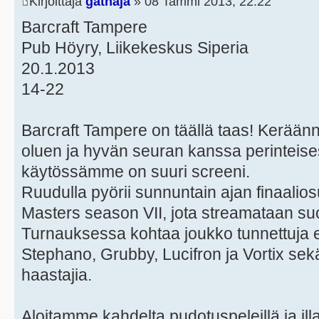
Kirjoittaja
gathaja
» 08 Tammi 2013, 22:22
Barcraft Tampere
Pub Höyry, Liikekeskus Siperia
20.1.2013
14-22
Barcraft Tampere on täällä taas! Kerää
oluen ja hyvän seuran kanssa perinteise
käytössämme on suuri screeni.
Ruudulla pyörii sunnuntain ajan finaalios
Masters season VII, jota streamataan s
Turnauksessa kohtaa joukko tunnettuja e
Stephano, Grubby, Lucifron ja Vortix sekä
haastajia.
Aloitamme kahdelta pudotuspeleillä ja ill