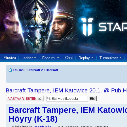
Etusivu
Chat
Ladder
Foorumi
Replay
Turnaukset
Etusivu
‹
Starcraft 2
‹
BarCraft
Barcraft Tampere, IEM Katowice 20.1. @ Pub H
Lähetä vastaus
Barcraft Tampere, IEM Katowi
Höyry (K-18)