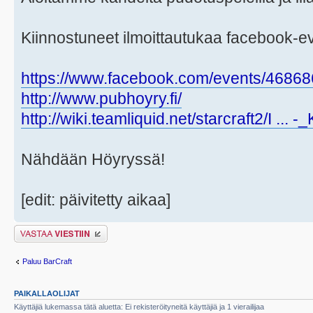
Kiinnostuneet ilmoittautukaa facebook-even
https://www.facebook.com/events/4686
http://www.pubhoyry.fi/
http://wiki.teamliquid.net/starcraft2/I ... 
Nähdään Höyryssä!
[edit: päivitetty aikaa]
Lähetä vastaus
Paluu BarCraft
PAIKALLAOLIJAT
Käyttäjiä lukemassa tätä aluetta: Ei rekisteröityneitä käyttäjiä ja 1 vierailijaa