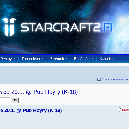
Kalenteri
Replay
Turnaukset
Streamit
BarCraftit
Yhteydenotto admin
wice 20.1. @ Pub Höyry (K-18)
e 20.1. @ Pub Höyry (K-18)