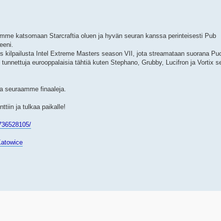
ymme katsomaan Starcraftia oluen ja hyvän seuran kanssa perinteisesti Pub
eeni.
us kilpailusta Intel Extreme Masters season VII, jota streamataan suorana Pu
unnettuja eurooppalaisia tähtiä kuten Stephano, Grubby, Lucifron ja Vortix s
lla seuraamme finaaleja.
tiin ja tulkaa paikalle!
736528105/
_Katowice