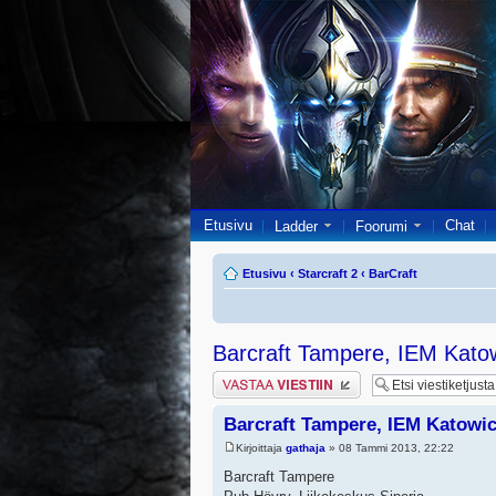
Etusivu
Chat
Ladder
Foorumi
Etusivu
‹
Starcraft 2
‹
BarCraft
Barcraft Tampere, IEM Kato
Lähetä vastaus
Barcraft Tampere, IEM Katowic
Kirjoittaja
gathaja
» 08 Tammi 2013, 22:22
Barcraft Tampere