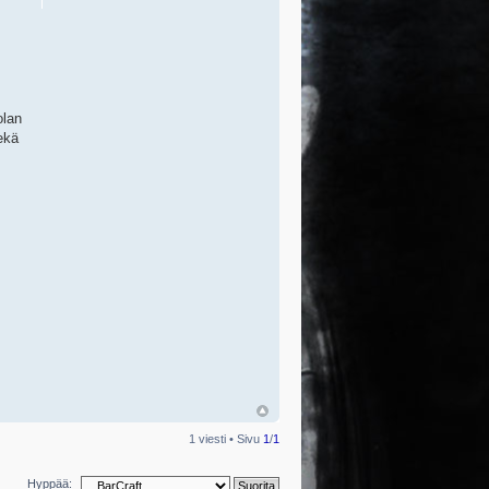
olan
ekä
1 viesti • Sivu
1
/
1
Hyppää: