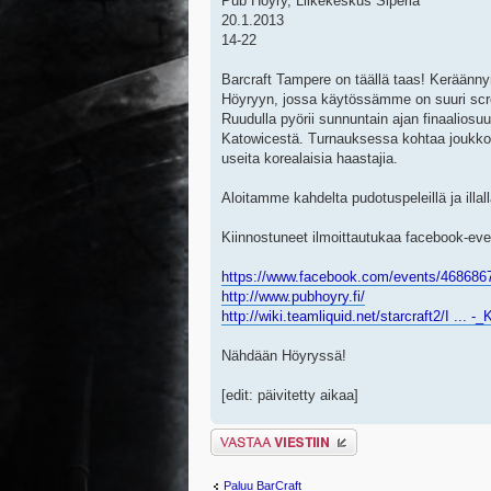
Pub Höyry, Liikekeskus Siperia
20.1.2013
14-22
Barcraft Tampere on täällä taas! Keräänn
Höyryyn, jossa käytössämme on suuri scr
Ruudulla pyörii sunnuntain ajan finaaliosu
Katowicestä. Turnauksessa kohtaa joukko t
useita korealaisia haastajia.
Aloitamme kahdelta pudotuspeleillä ja illa
Kiinnostuneet ilmoittautukaa facebook-event
https://www.facebook.com/events/468686
http://www.pubhoyry.fi/
http://wiki.teamliquid.net/starcraft2/I ... -
Nähdään Höyryssä!
[edit: päivitetty aikaa]
Lähetä vastaus
Paluu BarCraft