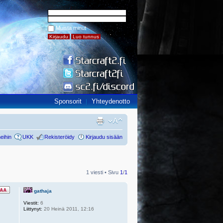
Muista minut
Sponsorit
Yhteydenotto
eihin
UKK
Rekisteröidy
Kirjaudu sisään
1 viesti • Sivu
1
/
1
gathaja
Viestit:
6
Liittynyt:
20 Heinä 2011, 12:16