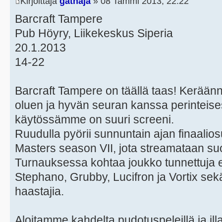
Kirjoittaja
gathaja
» 08 Tammi 2013, 22:22
Barcraft Tampere
Pub Höyry, Liikekeskus Siperia
20.1.2013
14-22
Barcraft Tampere on täällä taas! Kerää
oluen ja hyvän seuran kanssa perinteise
käytössämme on suuri screeni.
Ruudulla pyörii sunnuntain ajan finaalios
Masters season VII, jota streamataan s
Turnauksessa kohtaa joukko tunnettuja e
Stephano, Grubby, Lucifron ja Vortix sekä
haastajia.
Aloitamme kahdelta pudotuspeleillä ja ill