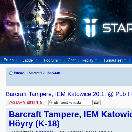
Etusivu
Chat
Ladder
Foorumi
Replay
Turnaukset
Etusivu
‹
Starcraft 2
‹
BarCraft
Barcraft Tampere, IEM Katowice 20.1. @ Pub H
Lähetä vastaus
Barcraft Tampere, IEM Katowi
Höyry (K-18)