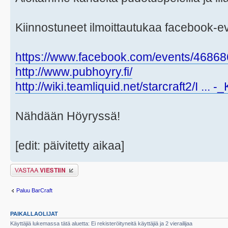
Kiinnostuneet ilmoittautukaa facebook-even
https://www.facebook.com/events/4686
http://www.pubhoyry.fi/
http://wiki.teamliquid.net/starcraft2/I ... 
Nähdään Höyryssä!
[edit: päivitetty aikaa]
Lähetä vastaus
Paluu BarCraft
PAIKALLAOLIJAT
Käyttäjiä lukemassa tätä aluetta: Ei rekisteröityneitä käyttäjiä ja 2 vierailijaa