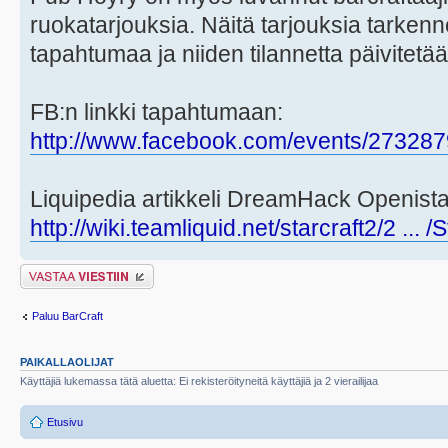
ruokatarjouksia. Näitä tarjouksia tarken
tapahtumaa ja niiden tilannetta päivitetä
FB:n linkki tapahtumaan:
http://www.facebook.com/events/27328
Liquipedia artikkeli DreamHack Openista
http://wiki.teamliquid.net/starcraft2/2 ... 
Lähetä vastaus
Paluu BarCraft
PAIKALLAOLIJAT
Käyttäjiä lukemassa tätä aluetta: Ei rekisteröityneitä käyttäjiä ja 2 vierailijaa
Etusivu