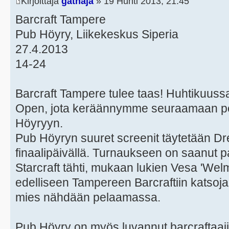
Kirjoittaja
gathaja
» 19 Huhti 2013, 21:45
Barcraft Tampere
Pub Höyry, Liikekeskus Siperia
27.4.2013
14-24
Barcraft Tampere tulee taas! Huhtikuus
Open, jota keräännymme seuraamaan pe
Höyryyn.
Pub Höyryn suuret screenit täytetään 
finaalipäivällä. Turnaukseen on saanut 
Starcraft tähti, mukaan lukien Vesa 'Welm
edelliseen Tampereen Barcraftiin katsojan
mies nähdään pelaamassa.
Pub Höyry on myös luvannut barcraftaajill