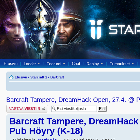
Etusivu
Chat
Ladder
Foorumi
Replay
Turnaukset
Etusivu
‹
Starcraft 2
‹
BarCraft
Barcraft Tampere, DreamHack Open, 27.4. @ P
Lähetä vastaus
Barcraft Tampere, DreamHack 
Pub Höyry (K-18)