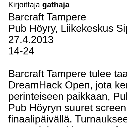
Kirjoittaja
gathaja
Barcraft Tampere
Pub Höyry, Liikekeskus Si
27.4.2013
14-24
Barcraft Tampere tulee ta
DreamHack Open, jota k
perinteiseen paikkaan, Pu
Pub Höyryn suuret screen
finaalipäivällä. Turnauks