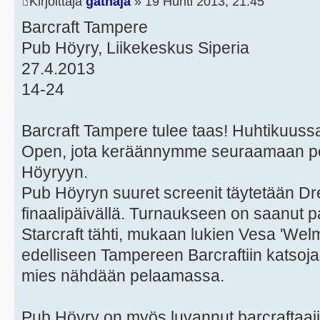
Kirjoittaja
gathaja
» 19 Huhti 2013, 21:45
Barcraft Tampere
Pub Höyry, Liikekeskus Siperia
27.4.2013
14-24
Barcraft Tampere tulee taas! Huhtikuus
Open, jota keräännymme seuraamaan pe
Höyryyn.
Pub Höyryn suuret screenit täytetään 
finaalipäivällä. Turnaukseen on saanut 
Starcraft tähti, mukaan lukien Vesa 'Welm
edelliseen Tampereen Barcraftiin katsojan
mies nähdään pelaamassa.
Pub Höyry on myös luvannut barcraftaajill