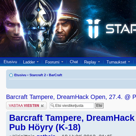
Etusivu
Chat
Ladder
Foorumi
Replay
Turnaukset
Etusivu
‹
Starcraft 2
‹
BarCraft
Barcraft Tampere, DreamHack Open, 27.4. @ P
Lähetä vastaus
Barcraft Tampere, DreamHack 
Pub Höyry (K-18)