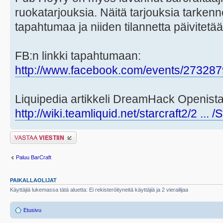
ruokatarjouksia. Näitä tarjouksia tarken
tapahtumaa ja niiden tilannetta päivitetä
FB:n linkki tapahtumaan:
http://www.facebook.com/events/27328
Liquipedia artikkeli DreamHack Openista
http://wiki.teamliquid.net/starcraft2/2 ... 
Lähetä vastaus
Paluu BarCraft
PAIKALLAOLIJAT
Käyttäjiä lukemassa tätä aluetta: Ei rekisteröityneitä käyttäjiä ja 2 vierailijaa
Etusivu