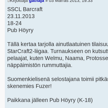
Kirjoittaja
gathaja
» 03 Marras 2013, 19:33
SSCL Barcraft
23.11.2013
18-24
Pub Höyry
Tällä kertaa tarjolla ainutlaatuinen tila
StarCraft2-liigaa. Turnaukseen on kuts
pelaajat, kuten Welmu, Naama, Protosser,
näppäimistön rummuttajia.
Suomenkielisenä selostajana toimii pitkän
skenemies Fuzer!
Paikkana jälleen Pub Höyry (K-18)