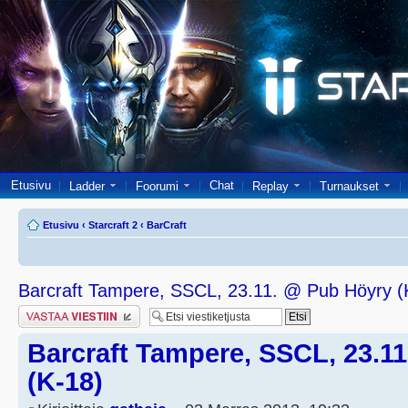
Etusivu
Chat
Ladder
Foorumi
Replay
Turnaukset
Etusivu
‹
Starcraft 2
‹
BarCraft
Barcraft Tampere, SSCL, 23.11. @ Pub Höyry (
Lähetä vastaus
Barcraft Tampere, SSCL, 23.1
(K-18)