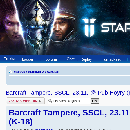
Etusivu
Chat
Ladder
Foorumi
Replay
Turnaukset
Etusivu
‹
Starcraft 2
‹
BarCraft
Barcraft Tampere, SSCL, 23.11. @ Pub Höyry (
Lähetä vastaus
Barcraft Tampere, SSCL, 23.1
(K-18)