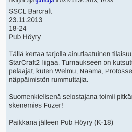
Kirjoittaja
gathaja
» 03 Marras 2013, 19:33
SSCL Barcraft
23.11.2013
18-24
Pub Höyry
Tällä kertaa tarjolla ainutlaatuinen tila
StarCraft2-liigaa. Turnaukseen on kuts
pelaajat, kuten Welmu, Naama, Protosser,
näppäimistön rummuttajia.
Suomenkielisenä selostajana toimii pitkän
skenemies Fuzer!
Paikkana jälleen Pub Höyry (K-18)