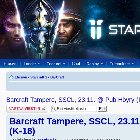
Etusivu
Chat
Ladder
Foorumi
Replay
Turnaukset
Etusivu
‹
Starcraft 2
‹
BarCraft
Barcraft Tampere, SSCL, 23.11. @ Pub Höyry (
Lähetä vastaus
Barcraft Tampere, SSCL, 23.1
(K-18)