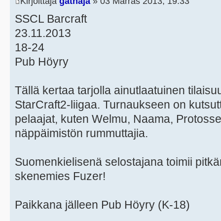
Kirjoittaja
gathaja
» 03 Marras 2013, 19:33
SSCL Barcraft
23.11.2013
18-24
Pub Höyry
Tällä kertaa tarjolla ainutlaatuinen tila
StarCraft2-liigaa. Turnaukseen on kuts
pelaajat, kuten Welmu, Naama, Protosser,
näppäimistön rummuttajia.
Suomenkielisenä selostajana toimii pitkän
skenemies Fuzer!
Paikkana jälleen Pub Höyry (K-18)