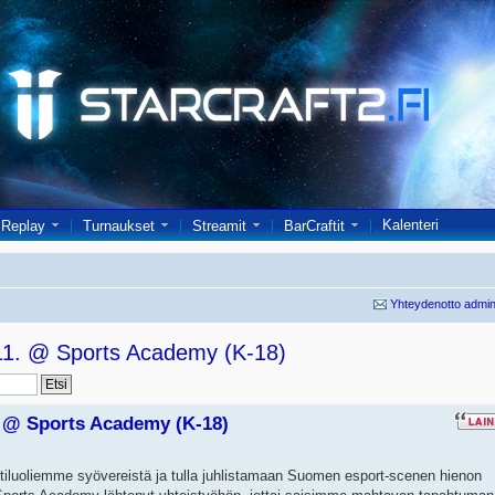
Kalenteri
Replay
Turnaukset
Streamit
BarCraftit
Yhteydenotto admin
.11. @ Sports Academy (K-18)
1. @ Sports Academy (K-18)
rttiluoliemme syövereistä ja tulla juhlistamaan Suomen esport-scenen hienon