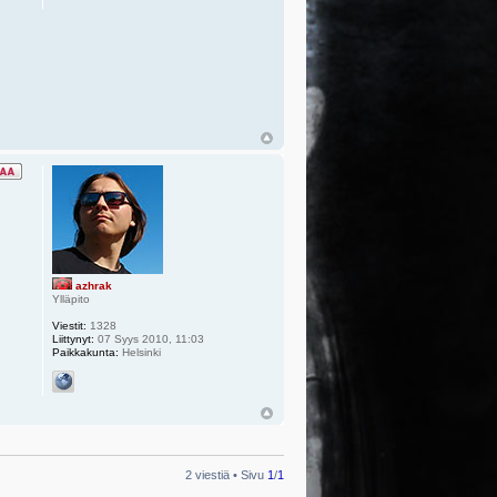
azhrak
Ylläpito
Viestit:
1328
Liittynyt:
07 Syys 2010, 11:03
Paikkakunta:
Helsinki
2 viestiä • Sivu
1
/
1