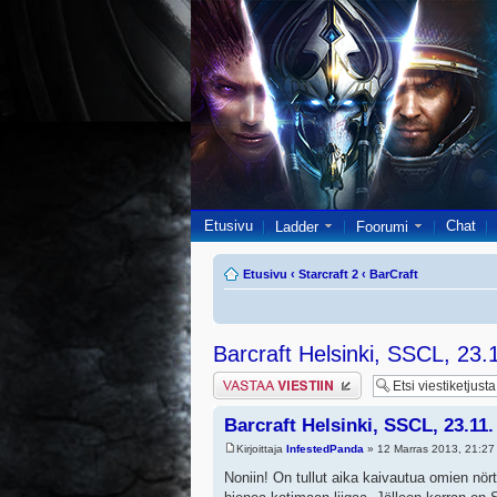
Etusivu
Chat
Ladder
Foorumi
Etusivu
‹
Starcraft 2
‹
BarCraft
Barcraft Helsinki, SSCL, 23
Lähetä vastaus
Barcraft Helsinki, SSCL, 23.1
Kirjoittaja
InfestedPanda
» 12 Marras 2013, 21:27
Noniin! On tullut aika kaivautua omien nö