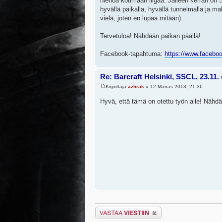
hienoa kotimaan liigaa. Jälleen kerran o
hyvällä paikalla, hyvällä tunnelmalla ja ma
vielä, joten en lupaa mitään).
Tervetuloa! Nähdään paikan päällä!
Facebook-tapahtuma:
https://www.facebo
Re: Barcraft Helsinki, SSCL, 23.11
Kirjoittaja
azhrak
» 12 Marras 2013, 21:36
Hyvä, että tämä on otettu työn alle! Nähdää
Lähetä vastaus