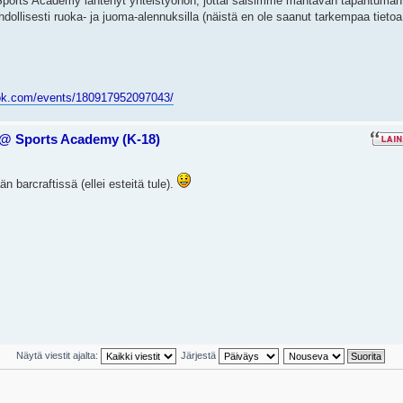
n Sports Academy lähtenyt yhteistyöhön, jottai saisimme mahtavan tapahtuman
hdollisesti ruoka- ja juoma-alennuksilla (näistä en ole saanut tarkempaa tietoa
ok.com/events/180917952097043/
. @ Sports Academy (K-18)
n barcraftissä (ellei esteitä tule).
Näytä viestit ajalta:
Järjestä