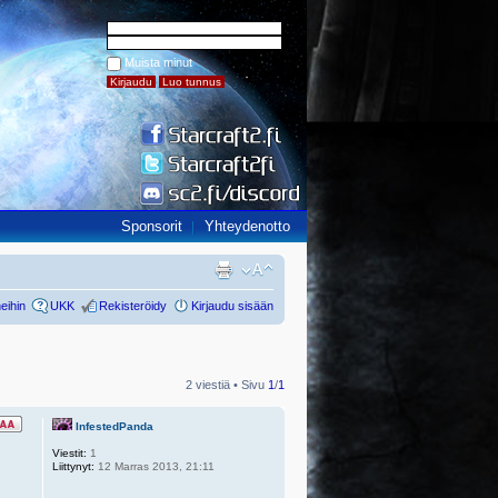
Muista minut
Sponsorit
Yhteydenotto
eihin
UKK
Rekisteröidy
Kirjaudu sisään
2 viestiä • Sivu
1
/
1
InfestedPanda
Viestit:
1
Liittynyt:
12 Marras 2013, 21:11