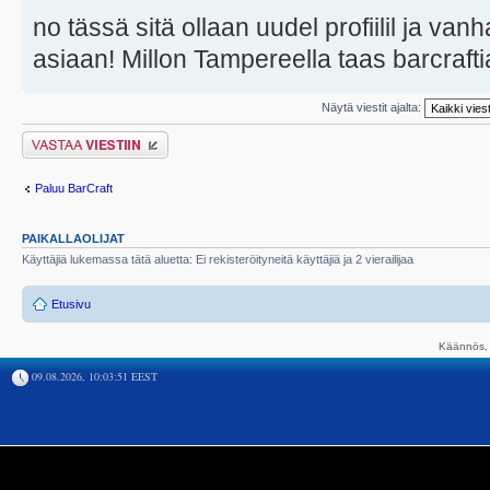
no tässä sitä ollaan uudel profiilil ja vanh
asiaan! Millon Tampereella taas barcraftia
Näytä viestit ajalta:
Lähetä vastaus
Paluu BarCraft
PAIKALLAOLIJAT
Käyttäjiä lukemassa tätä aluetta: Ei rekisteröityneitä käyttäjiä ja 2 vierailijaa
Etusivu
Käännös, 
09.08.2026, 10:03:51 EEST