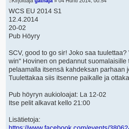
Kirjoittaja
gathaja
» 04 Huhti 2014, 00:54
WCS EU 2014 S1
12.4.2014
20-02
Pub Höyry
SCV, good to go sir! Joko saa tuulettaa? 
win" Hovinen on pedannut suomalaisille
pelaamalla itsensä kahdeksan parhaan
Tuulettakaa siis itsenne paikalle ja otta
Pub höyryn aukioloajat: La 12-02
Itse pelit alkavat kello 21:00
Lisätietoja:
https://www.facebook.com/events/3806