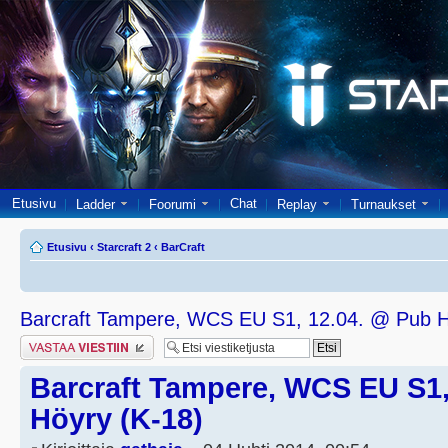
Etusivu
Chat
Ladder
Foorumi
Replay
Turnaukset
Etusivu
‹
Starcraft 2
‹
BarCraft
Barcraft Tampere, WCS EU S1, 12.04. @ Pub H
Lähetä vastaus
Barcraft Tampere, WCS EU S1,
Höyry (K-18)