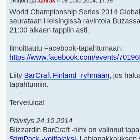
Kirjoittaja
azhrak
» 08 Loka 2014, 17:35
World Championship Series 2014 Global
seurataan Helsingissä ravintola Buzassa
21:00 alkaen tappiin asti.
Ilmoittautu Facebook-tapahtumaan:
https://www.facebook.com/events/7019
Liity
BarCraft Finland -ryhmään
, jos halu
tapahtumiin.
Tervetuloa!
Päivitys 24.10.2014
Blizzardin BarCraft -tiimi on valinnut t
StimPack -voittajaksi
. Lahjapakkauksen s