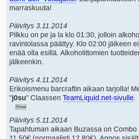
marraskuuta!
Päivitys 3.11.2014
Pilkku on pe ja la klo 01:30, jolloin alko
ravintolassa päättyy. Klo 02:00 jälkeen e
enää olla esillä. Alkoholittomien tuotteide
jälkeenkin.
Päivitys 4.11.2014
Erikoismenu barcraftin aikaan tarjolla!
"
j0su
" Claassen
TeamLiquid.net-sivulle
.
Päivitys 5.11.2014
Tapahtuman aikaan Buzassa on Combo M
11,50€ (normaalisti 12,80€). Annos sisäl