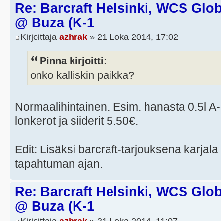
Re: Barcraft Helsinki, WCS Globa
@ Buza (K-1
Kirjoittaja
azhrak
» 21 Loka 2014, 17:02
Pinna kirjoitti:
onko kalliskin paikka?
Normaalihintainen. Esim. hanasta 0.5l A-ol
lonkerot ja siiderit 5.50€.
Edit: Lisäksi barcraft-tarjouksena karjala 
tapahtuman ajan.
Re: Barcraft Helsinki, WCS Globa
@ Buza (K-1
Kirjoittaja
azhrak
» 31 Loka 2014, 11:07