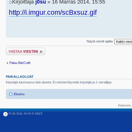
Kirjoittaja
j0su
» 16 Marras 2014, 15:55
http://i.imgur.com/scBxsuz.gif
Näytä viestit ajalta:
Lähetä vastaus
Paluu BarCraft
PAIKALLAOLIJAT
Käyttäjiä lukemassa tätä aluetta: Ei rekisteröityneitä käyttäjiä ja 1 vierailijaa
Etusivu
Käännös, 
07.08.2026, 09:29:53 EEST