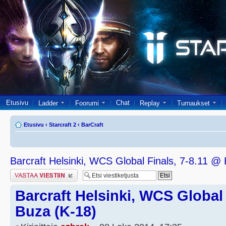
Etusivu
Chat
Ladder
Foorumi
Replay
Turnaukset
Etusivu
‹
Starcraft 2
‹
BarCraft
Barcraft Helsinki, WCS Global Finals, 7-8.11 @
Lähetä vastaus
Barcraft Helsinki, WCS Global 
Buza (K-18)