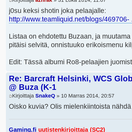
j0su keksi shotin joka pelaajalle:
http://www.teamliquid.net/blogs/469706- .
Listaa on ehdotettu Buzaan, ja muutam
pitäisi selvitä, onnistuuko erikoismenu ki
Edit: Tässä albumi Ro8-pelaajien juomis
Re: Barcraft Helsinki, WCS Globa
@ Buza (K-1
Kirjoittaja
SnakeQ
» 10 Marras 2014, 20:57
Oisko kuvia? Olis mielenkiintoista nähdä
Gaming.fi
uutistenkirjoittaja (SC2)