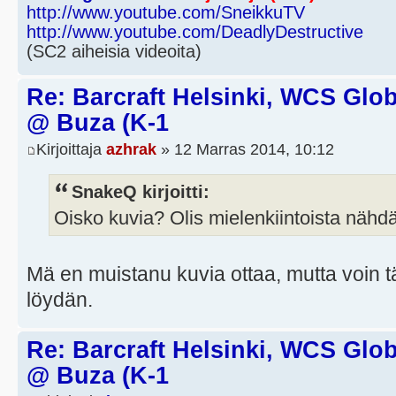
http://www.youtube.com/SneikkuTV
http://www.youtube.com/DeadlyDestructive
(SC2 aiheisia videoita)
Re: Barcraft Helsinki, WCS Globa
@ Buza (K-1
Kirjoittaja
azhrak
» 12 Marras 2014, 10:12
SnakeQ kirjoitti:
Oisko kuvia? Olis mielenkiintoista nähdä
Mä en muistanu kuvia ottaa, mutta voin tän
löydän.
Re: Barcraft Helsinki, WCS Globa
@ Buza (K-1