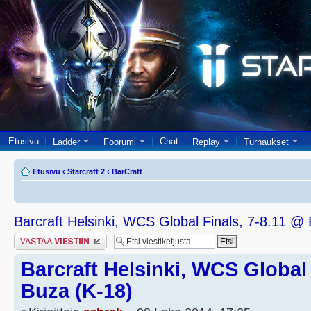
Etusivu
Chat
Ladder
Foorumi
Replay
Turnaukset
Etusivu
‹
Starcraft 2
‹
BarCraft
Barcraft Helsinki, WCS Global Finals, 7-8.11 @
Lähetä vastaus
Barcraft Helsinki, WCS Global 
Buza (K-18)