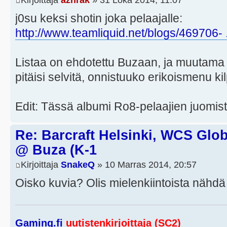
j0su keksi shotin joka pelaajalle:
http://www.teamliquid.net/blogs/469706- .
Listaa on ehdotettu Buzaan, ja muutam
pitäisi selvitä, onnistuuko erikoismenu ki
Edit: Tässä albumi Ro8-pelaajien juomis
Re: Barcraft Helsinki, WCS Globa
@ Buza (K-1
Kirjoittaja
SnakeQ
» 10 Marras 2014, 20:57
Oisko kuvia? Olis mielenkiintoista nähdä
Gaming.fi
uutistenkirjoittaja (SC2)