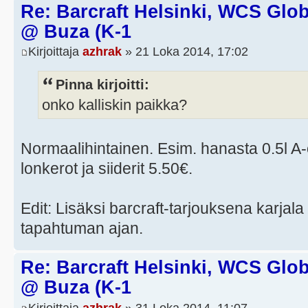
Re: Barcraft Helsinki, WCS Globa
@ Buza (K-1
Kirjoittaja
azhrak
» 21 Loka 2014, 17:02
Pinna kirjoitti:
onko kalliskin paikka?
Normaalihintainen. Esim. hanasta 0.5l A-ol
lonkerot ja siiderit 5.50€.
Edit: Lisäksi barcraft-tarjouksena karjala 
tapahtuman ajan.
Re: Barcraft Helsinki, WCS Globa
@ Buza (K-1
Kirjoittaja
azhrak
» 31 Loka 2014, 11:07