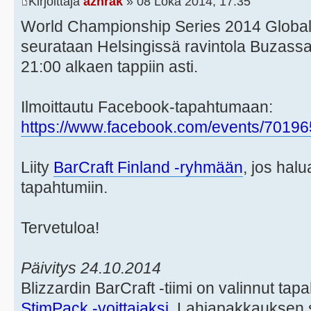
Kirjoittaja
azhrak
» 08 Loka 2014, 17:35
World Championship Series 2014 Global
seurataan Helsingissä ravintola Buzassa
21:00 alkaen tappiin asti.
Ilmoittautu Facebook-tapahtumaan:
https://www.facebook.com/events/7019
Liity
BarCraft Finland -ryhmään
, jos halu
tapahtumiin.
Tervetuloa!
Päivitys 24.10.2014
Blizzardin BarCraft -tiimi on valinnut t
StimPack -voittajaksi
. Lahjapakkauksen s