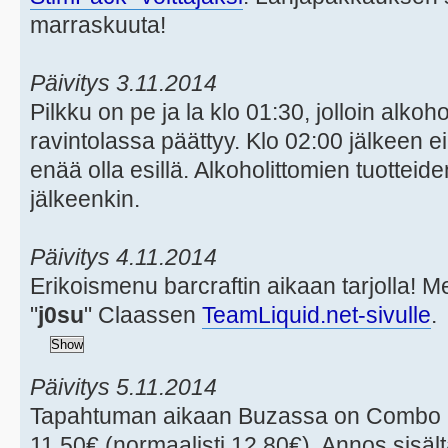
marraskuuta!
Päivitys 3.11.2014
Pilkku on pe ja la klo 01:30, jolloin alko
ravintolassa päättyy. Klo 02:00 jälkeen e
enää olla esillä. Alkoholittomien tuotteide
jälkeenkin.
Päivitys 4.11.2014
Erikoismenu barcraftin aikaan tarjolla!
"
j0su
" Claassen
TeamLiquid.net-sivulle
.
Päivitys 5.11.2014
Tapahtuman aikaan Buzassa on Combo M
11,50€ (normaalisti 12,80€). Annos sisäl