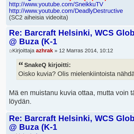
http://www.youtube.com/SneikkuTV
http://www.youtube.com/DeadlyDestructive
(SC2 aiheisia videoita)
Re: Barcraft Helsinki, WCS Globa
@ Buza (K-1
Kirjoittaja
azhrak
» 12 Marras 2014, 10:12
SnakeQ kirjoitti:
Oisko kuvia? Olis mielenkiintoista nähdä
Mä en muistanu kuvia ottaa, mutta voin tän
löydän.
Re: Barcraft Helsinki, WCS Globa
@ Buza (K-1