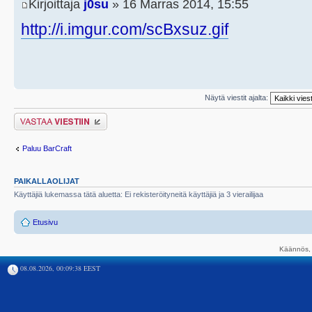
Kirjoittaja
j0su
» 16 Marras 2014, 15:55
http://i.imgur.com/scBxsuz.gif
Näytä viestit ajalta:
Lähetä vastaus
Paluu BarCraft
PAIKALLAOLIJAT
Käyttäjiä lukemassa tätä aluetta: Ei rekisteröityneitä käyttäjiä ja 3 vierailijaa
Etusivu
Käännös, 
08.08.2026, 00:09:38 EEST