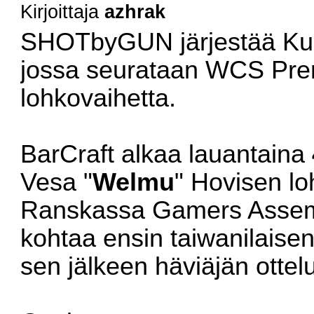
Kirjoittaja
azhrak
SHOTbyGUN järjestää Kuo
jossa seurataan WCS Pre
lohkovaihetta.
BarCraft alkaa lauantaina
Vesa "
Welmu
" Hovisen l
Ranskassa Gamers Assem
kohtaa ensin taiwanilaisen 
sen jälkeen häviäjän otte