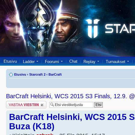
Etusivu
Chat
Ladder
Foorumi
Replay
Turnaukset
Etusivu
‹
Starcraft 2
‹
BarCraft
BarCraft Helsinki, WCS 2015 S3 Finals, 12.9. 
Lähetä vastaus
BarCraft Helsinki, WCS 2015 S
Buza (K18)