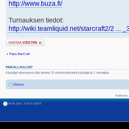
http://www.buza.fi/
Turnauksen tiedot:
http://wiki.teamliquid.net/starcraft2/2 ... 
Lähetä vastaus
Paluu BarCraft
PAIKALLAOLIJAT
Käyttäjiä lukemassa tätä aluetta: Ei rekisteröityneitä käyttäjiä ja 1 vierailijaa
Etusivu
Käännös, 
09.08.2026, 10:50:53 EEST