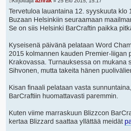
Kirjoittaja
azhrak
» 25 Elo 2015, 15:17
Tervetuloa lauantaina 12. syyskuuta klo 
Buzaan Helsinkiin seuraamaan maailmanl
Se on siis Helsinki BarCraftin paikka pitk
Kyseisenä päivänä pelataan Word Cham
2015 kolmannen kauden Premier-liigan pu
Krakovassa. Turnauksessa on mukana s
Sihvonen, mutta takeita hänen puolivälier
Kisan finaali pelataan vasta sunnuntaina,
BarCraftiin huomattavasti paremmin.
Kuten viime marraskuun Blizzcon BarCraft
kertaa Blizzard saattaa yllättää meidät
pa