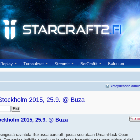
Kalenteri
Replay
Turnaukset
Streamit
BarCraftit
Yhteydenotto admin
 Stockholm 2015, 25.9. @ Buza
ockholm 2015, 25.9. @ Buza
elsingissä ravintola Buzassa barcraft, jossa seurataan DreamHack Open