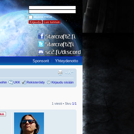
Muista minut
Sponsorit
Yhteydenotto
eihin
UKK
Rekisteröidy
Kirjaudu sisään
1 viesti • Sivu
1
/
1