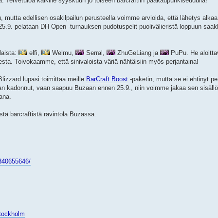
 Tervetuloa kaikille syyskuun jo toiseen barcraftiin pääkaupunkiseudulla!
u, mutta edellisen osakilpailun perusteella voimme arvioida, että lähetys alkaa
 25.9. pelataan DH Open -turnauksen pudotuspelit puolivälieristä loppuun saak
laista:
elfi,
Welmu,
Serral,
ZhuGeLiang ja
PuPu. He aloitta
esta. Toivokaamme, että sinivaloista väriä nähtäisiin myös perjantaina!
lizzard lupasi toimittaa meille
BarCraft Boost
-paketin, mutta se ei ehtinyt per
aan kadonnut, vaan saapuu Buzaan ennen 25.9., niin voimme jakaa sen sisäll
kana.
stä barcraftistä ravintola Buzassa.
840655646/
/Stockholm