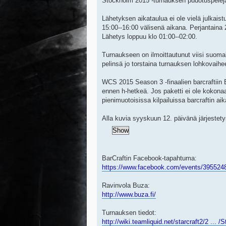
Stockholm 2015 -turnauksen pudotuspelejä.
Lähetyksen aikataulua ei ole vielä julkaist
15:00--16:00 välisenä aikana. Perjantaina
Lähetys loppuu klo 01:00--02:00.
Turnaukseen on ilmoittautunut viisi suoma
pelinsä jo torstaina turnauksen lohkovaihe
WCS 2015 Season 3 -finaalien barcraftiin B
ennen h-hetkeä. Jos paketti ei ole kokon
pienimuotoisissa kilpailuissa barcraftin ai
Alla kuvia syyskuun 12. päivänä järjestety
BarCraftin Facebook-tapahtuma:
https://www.facebook.com/events/395524
Ravinvola Buza:
http://www.buza.fi/
Turnauksen tiedot:
http://wiki.teamliquid.net/starcraft2/2 ... 