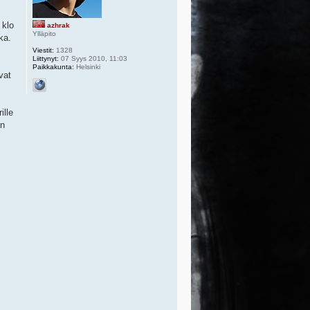
 klo
azhrak
Ylläpito
ka.
Viestit:
1328
Liittynyt:
07 Syys 2010, 11:03
Paikkakunta:
Helsinki
vat
ille
ön