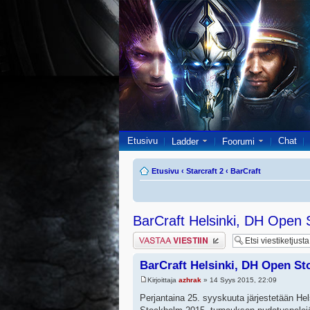
Etusivu
Chat
Ladder
Foorumi
Etusivu
‹
Starcraft 2
‹
BarCraft
BarCraft Helsinki, DH Open
Lähetä vastaus
BarCraft Helsinki, DH Open St
Kirjoittaja
azhrak
» 14 Syys 2015, 22:09
Perjantaina 25. syyskuuta järjestetään H