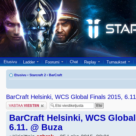
Etusivu
Chat
Ladder
Foorumi
Replay
Turnaukset
Etusivu
‹
Starcraft 2
‹
BarCraft
BarCraft Helsinki, WCS Global Finals 2015, 6.1
Lähetä vastaus
BarCraft Helsinki, WCS Global
6.11. @ Buza