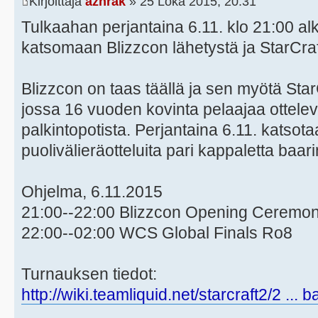
Kirjoittaja
azhrak
» 25 Loka 2015, 20:31
Tulkaahan perjantaina 6.11. klo 21:00 a
katsomaan Blizzcon lähetystä ja StarCraf
Blizzcon on taas täällä ja sen myötä Sta
jossa 16 vuoden kovinta pelaajaa ottelev
palkintopotista. Perjantaina 6.11. katsota
puolivälieräotteluita pari kappaletta baari
Ohjelma, 6.11.2015
21:00--22:00 Blizzcon Opening Ceremo
22:00--02:00 WCS Global Finals Ro8
Turnauksen tiedot:
http://wiki.teamliquid.net/starcraft2/2 ... 