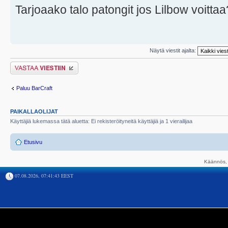
Tarjoaako talo patongit jos Lilbow voittaa
Näytä viestit ajalta:
Lähetä vastaus
Paluu BarCraft
PAIKALLAOLIJAT
Käyttäjiä lukemassa tätä aluetta: Ei rekisteröityneitä käyttäjiä ja 1 vierailijaa
Etusivu
Käännös, 
07.08.2026, 07:41:43 EEST