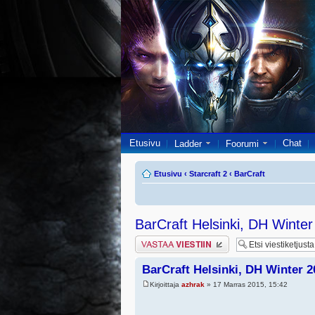
Etusivu
Chat
Ladder
Foorumi
Etusivu
‹
Starcraft 2
‹
BarCraft
BarCraft Helsinki, DH Winte
Lähetä vastaus
BarCraft Helsinki, DH Winter 
Kirjoittaja
azhrak
» 17 Marras 2015, 15:42