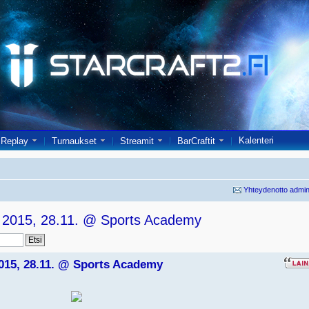
Kalenteri
Replay
Turnaukset
Streamit
BarCraftit
Yhteydenotto admin
r 2015, 28.11. @ Sports Academy
2015, 28.11. @ Sports Academy