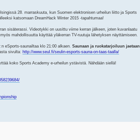
elsingissä 28. marraskuuta, kun Suomen elektronisen urheilun liitto ja Sports
tulleeksi katsomaan DreamHack Winter 2015 -tapahtumaa!
an sisäterassi. Videotykki on uusittu viime kerran jälkeen, joten kuvanlaatu
e myös mahdollisuutta käyttää yläkerran TV-ruutuja lähetyksen näyttämiseen.
n eSports-saunailtaa klo 21:00 alkaen.
Saunaan ja ruokatarjoiluun jaetaan
asta sivulta:
http://www.seul.fi/seulin-esports-sauna-on-taas-taalla/
 täyttää koko Sports Academy e-urheilun ystävistä. Nähdään siellä!
058239684/
ampionship