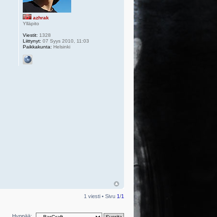
azhrak
Ylläpito
Viestit:
1328
Liittynyt:
07 Syys 2010, 11:03
Paikkakunta:
Helsinki
1 viesti • Sivu
1
/
1
Hyppää: