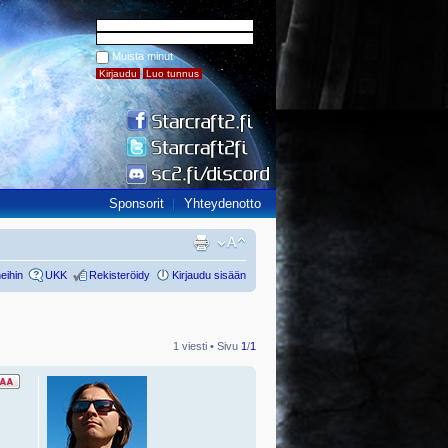
Muista minut
Sponsorit
Yhteydenotto
eihin
UKK
Rekisteröidy
Kirjaudu sisään
1 viesti • Sivu
1
/
1