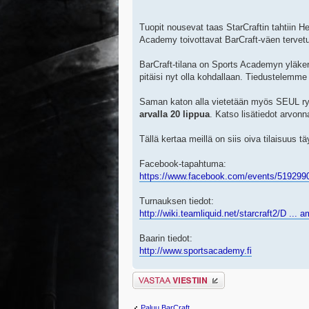
Tuopit nousevat taas StarCraftin tahtiin H
Academy toivottavat BarCraft-väen terve
BarCraft-tilana on Sports Academyn yläkerr
pitäisi nyt olla kohdallaan. Tiedustelemm
Saman katon alla vietetään myös SEUL ry:
arvalla 20 lippua
. Katso lisätiedot arvonn
Tällä kertaa meillä on siis oiva tilaisuus
Facebook-tapahtuma:
https://www.facebook.com/events/519299
Turnauksen tiedot:
http://wiki.teamliquid.net/starcraft2/D ... 
Baarin tiedot:
http://www.sportsacademy.fi
Lähetä vastaus
Paluu BarCraft