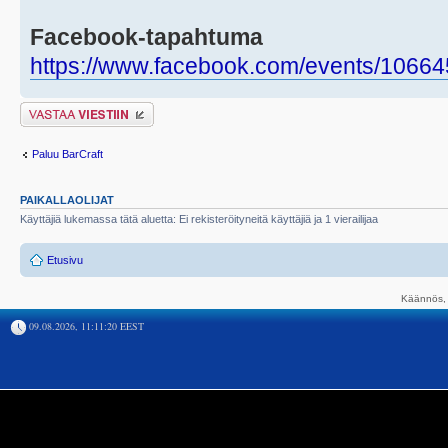
Facebook-tapahtuma
https://www.facebook.com/events/1066
Lähetä vastaus
Paluu BarCraft
PAIKALLAOLIJAT
Käyttäjiä lukemassa tätä aluetta: Ei rekisteröityneitä käyttäjiä ja 1 vierailijaa
Etusivu
Käännös, 
09.08.2026, 11:11:20 EEST