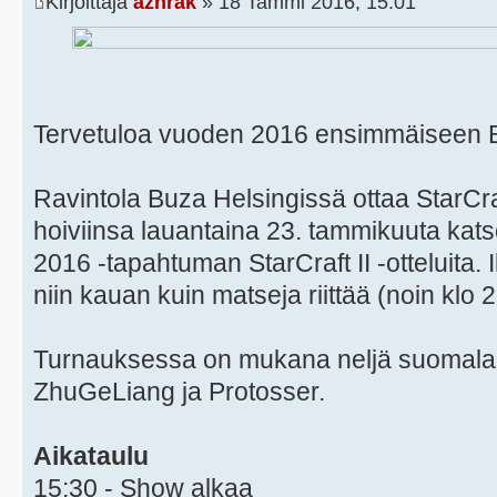
Kirjoittaja
azhrak
» 18 Tammi 2016, 15:01
Tervetuloa vuoden 2016 ensimmäiseen Ba
Ravintola Buza Helsingissä ottaa StarCra
hoiviinsa lauantaina 23. tammikuuta k
2016 -tapahtuman StarCraft II -otteluita. I
niin kauan kuin matseja riittää (noin klo 2
Turnauksessa on mukana neljä suomalai
ZhuGeLiang ja Protosser.
Aikataulu
15:30 - Show alkaa