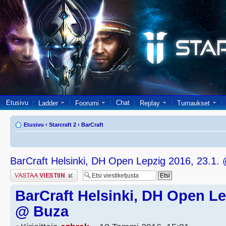
Etusivu
Chat
Ladder
Foorumi
Replay
Turnaukset
Etusivu
‹
Starcraft 2
‹
BarCraft
BarCraft Helsinki, DH Open Lepzig 2016, 23.1.
Lähetä vastaus
BarCraft Helsinki, DH Open Le
@ Buza