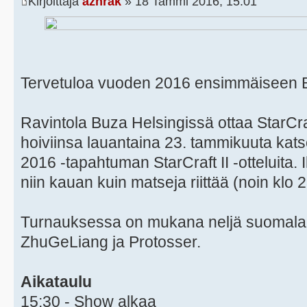
Kirjoittaja
azhrak
» 18 Tammi 2016, 15:01
Tervetuloa vuoden 2016 ensimmäiseen Ba
Ravintola Buza Helsingissä ottaa StarCra
hoiviinsa lauantaina 23. tammikuuta k
2016 -tapahtuman StarCraft II -otteluita. I
niin kauan kuin matseja riittää (noin klo 2
Turnauksessa on mukana neljä suomalai
ZhuGeLiang ja Protosser.
Aikataulu
15:30 - Show alkaa