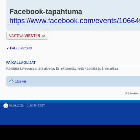
Facebook-tapahtuma
https://www.facebook.com/events/1066
Lähetä vastaus
Paluu BarCraft
PAIKALLAOLIJAT
Käyttäjiä lukemassa tätä aluetta: Ei rekisteröityneitä käyttäjiä ja 1 vierailijaa
Etusivu
Käännös, 
09.08.2026, 10:56:39 EEST