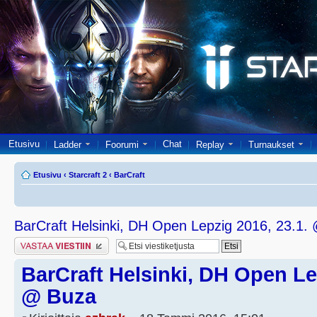
Etusivu
Chat
Ladder
Foorumi
Replay
Turnaukset
Etusivu
‹
Starcraft 2
‹
BarCraft
BarCraft Helsinki, DH Open Lepzig 2016, 23.1.
Lähetä vastaus
BarCraft Helsinki, DH Open Le
@ Buza