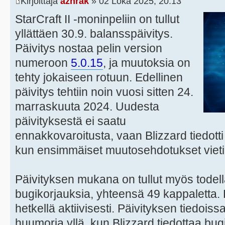
Kirjoittaja
azhrak
» 02 Loka 2025, 20:13
StarCraft II -moninpeliin on tullut
yllättäen 30.9. balansspäivitys.
Päivitys nostaa pelin version
numeroon
5.0.15
, ja muutoksia on
tehty jokaiseen rotuun. Edellinen
päivitys tehtiin noin vuosi sitten 24.
marraskuuta 2024. Uudesta
päivityksestä ei saatu
ennakkovaroitusta, vaan Blizzard tiedotti
kun ensimmäiset muutosehdotukset vietiin
Päivityksen mukana on tullut myös todell
bugikorjauksia, yhteensä 49 kappaletta. Pe
hetkellä aktiivisesti. Päivityksen tiedois
huumoria yllä, kun Blizzard tiedottaa bu