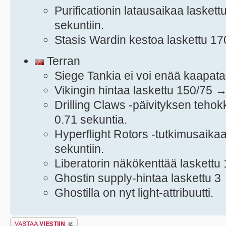
Purificationin latausaikaa lasket
sekuntiin.
Stasis Wardin kestoa laskettu 17
Terran
Siege Tankia ei voi enää kaapat
Vikingin hintaa laskettu 150/75 
Drilling Claws -päivityksen teho
0.71 sekuntia.
Hyperflight Rotors -tutkimusaika
sekuntiin.
Liberatorin näkökenttää laskettu
Ghostin supply-hintaa laskettu 3
Ghostilla on nyt light-attribuutti.
Lähetä vastaus