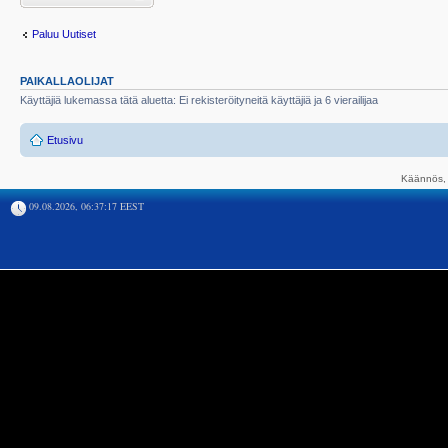
Paluu Uutiset
PAIKALLAOLIJAT
Käyttäjiä lukemassa tätä aluetta: Ei rekisteröityneitä käyttäjiä ja 6 vierailijaa
Etusivu
Käännös, 
09.08.2026, 06:37:17 EEST