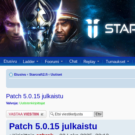
Etusivu
Chat
Ladder
Foorumi
Replay
Turnaukset
Etusivu
‹
Starcraft2.fi
‹
Uutiset
Patch 5.0.15 julkaistu
Valvoja:
Uutistenkirjoittajat
Lähetä vastaus
Patch 5.0.15 julkaistu