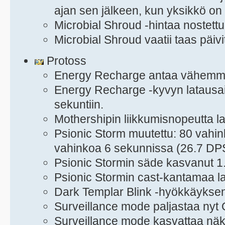
ajan sen jälkeen, kun yksikkö on 
Microbial Shroud -hintaa nostett
Microbial Shroud vaatii taas päiv
Protoss
Energy Recharge antaa vähemmä
Energy Recharge -kyvyn latausai
sekuntiin.
Mothershipin liikkumisnopeutta l
Psionic Storm muutettu: 80 vahi
vahinkoa 6 sekunnissa (26.7 DP
Psionic Stormin säde kasvanut 1
Psionic Stormin cast-kantamaa la
Dark Templar Blink -hyökkäyksen 
Surveillance mode paljastaa nyt 
Surveillance mode kasvattaa nä