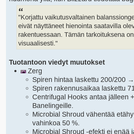
"Korjattu vaikutusvaltainen balanssiong
eivät näyttäneet hienointa saatavilla ol
rakentuessaan. Tämän tarkoituksena on 
visuaalisesti."
Tuotantoon viedyt muutokset
Zerg
Spiren hintaa laskettu 200/200 
Spiren rakennusaikaa laskettu 7
Centrifugal Hooks antaa jälleen
Banelingeille.
Microbial Shroud vähentää etäh
vahinkoa 50 %.
Microbial Shroud -efekti ei enää