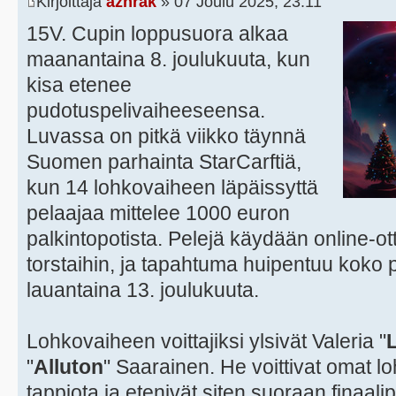
Kirjoittaja
azhrak
» 07 Joulu 2025, 23:11
15V. Cupin loppusuora alkaa
maanantaina 8. joulukuuta, kun
kisa etenee
pudotuspelivaiheeseensa.
Luvassa on pitkä viikko täynnä
Suomen parhainta StarCarftiä,
kun 14 lohkovaiheen läpäissyttä
pelaajaa mittelee 1000 euron
palkintopotista. Pelejä käydään online-ott
torstaihin, ja tapahtuma huipentuu koko p
lauantaina 13. joulukuuta.
Lohkovaiheen voittajiksi ylsivät Valeria "
"
Alluton
" Saarainen. He voittivat omat 
tappiota ja etenivät siten suoraan finaa