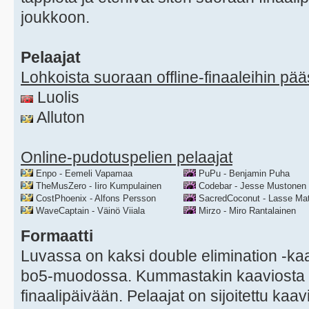
joukkoon.
Pelaajat
Lohkoista suoraan offline-finaaleihin pä
Luolis
Alluton
Online-pudotuspelien pelaajat
Enpo - Eemeli Vapamaa
PuPu - Benjamin Puha
TheMusZero - Iiro Kumpulainen
Codebar - Jesse Mustonen
CostPhoenix - Alfons Persson
SacredCoconut - Lasse Mat
WaveCaptain - Väinö Viiala
Mirzo - Miro Rantalainen
Formaatti
Luvassa on kaksi double elimination -kaa
bo5-muodossa. Kummastakin kaaviosta 
finaalipäivään. Pelaajat on sijoitettu kaa