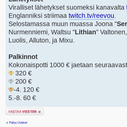
Viralliset lähetykset suomeksi kanavalta
Englanniksi striimaa
twitch.tv/reevou
.
Selostamassa muun muassa Joona "
Ser
Nurmenniemi, Waltsu "
Lithian
" Valtonen,
Luolis, Alluton, ja Mixu.
Palkinnot
Kokonaispotti 1000 € jaetaan seuraavast
320 €
200 €
-4. 120 €
5.-8. 60 €
Lähetä vastaus
Paluu Uutiset