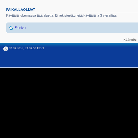
PAIKALLAOLIJAT
Käyttäjiä lukemassa tätä aluetta: Ei rekisteröityneitä käyttäjiä ja 3 vierailijaa
Etusivu
Käännös, 
07.08.2026, 23:08:50 EEST