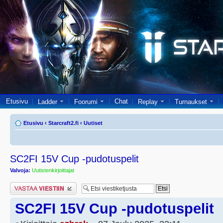
Etusivu
Chat
Ladder
Foorumi
Replay
Turnaukset
Etusivu
‹
Starcraft2.fi
‹
Uutiset
SC2FI 15V Cup -pudotuspelit
Valvoja:
Uutistenkirjoittajat
Lähetä vastaus
SC2FI 15V Cup -pudotuspelit