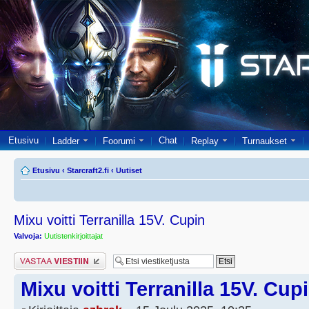
Etusivu
Chat
Ladder
Foorumi
Replay
Turnaukset
Etusivu
‹
Starcraft2.fi
‹
Uutiset
Mixu voitti Terranilla 15V. Cupin
Valvoja:
Uutistenkirjoittajat
Lähetä vastaus
Mixu voitti Terranilla 15V. Cup