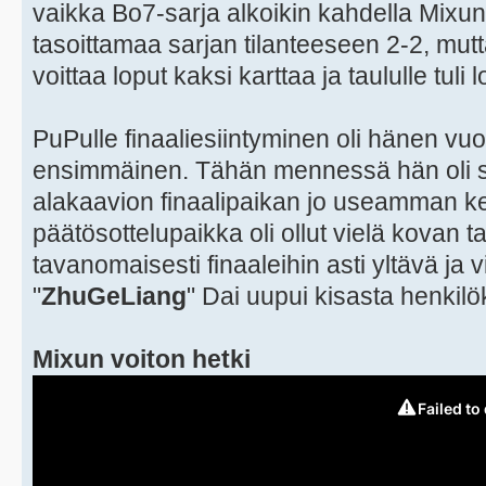
vaikka Bo7-sarja alkoikin kahdella Mixun 
tasoittamaa sarjan tilanteeseen 2-2, mutt
voittaa loput kaksi karttaa ja taululle tuli
PuPulle finaaliesiintyminen oli hänen vu
ensimmäinen. Tähän mennessä hän oli sa
alakaavion finaalipaikan jo useamman ke
päätösottelupaikka oli ollut vielä kovan t
tavanomaisesti finaaleihin asti yltävä ja
"
ZhuGeLiang
" Dai uupui kisasta henkilö
Mixun voiton hetki