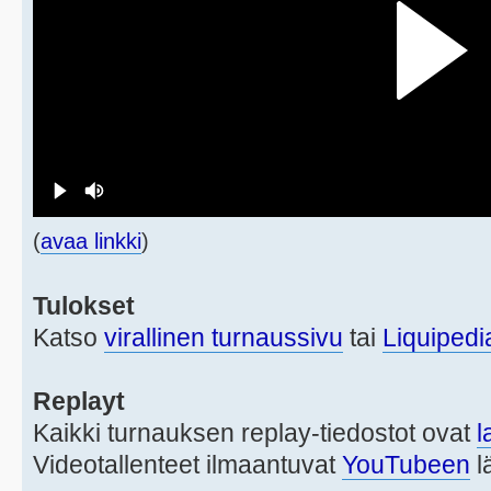
(
avaa linkki
)
Tulokset
Katso
virallinen turnaussivu
tai
Liquipedi
Replayt
Kaikki turnauksen replay-tiedostot ovat
l
Videotallenteet ilmaantuvat
YouTubeen
l