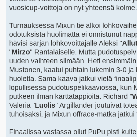
vuosicup-voittoja on nyt yhteensä kolme.
Turnauksessa Mixun tie alkoi lohkovaih
odotuksista huolimatta ei onnistunut na
hävisi sarjan lohkovoittajalle Aleksi "
Allu
"
Mirzo
" Rantalaiselle. Mutta pudotuspelv
uuden vaihteen silmään. Heti ensimmäin
Mustonen, kaatui puhtain lukemin 3-0 ja 
huoletta. Sama kaava jatkui vielä finaali
lopullisessa pudotuspelikaaviossa, kun Mi
putkeen ilman karttatappioita. Richard "
W
Valeria "
Luolis
" Argillander joutuivat to
tuhoisaksi, ja Mixun offrace-matka jatkui f
Finaalissa vastassa ollut PuPu pisti kuit