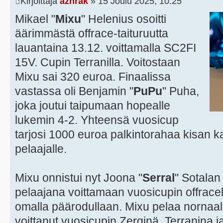
Kirjoittaja
azhrak
» 15 Joulu 2025, 10:25
Mikael "
Mixu
" Helenius osoitti
äärimmästä offrace-taituruutta
lauantaina 13.12. voittamalla SC2FI
15V. Cupin Terranilla. Voitostaan
Mixu sai 320 euroa. Finaalissa
vastassa oli Benjamin "
PuPu
" Puha,
joka joutui taipumaan hopealle
lukemin 4-2. Yhteensä vuosicup
tarjosi 1000 euroa palkintorahaa kisan k
pelaajalle.
Mixu onnistui nyt Joona "
Serral
" Sotala
pelaajana voittamaan vuosicupin offracella 
omalla päärodullaan. Mixu pelaa nornaali
voittanut vuosicupin Zerginä, Terranina 