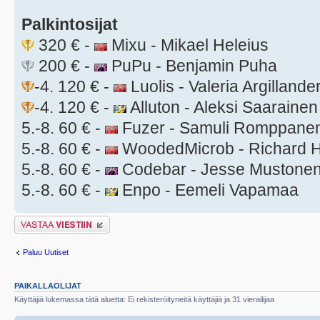
Palkintosijat
320 € -
Mixu - Mikael Heleius
200 € -
PuPu - Benjamin Puha
-4. 120 € -
Luolis - Valeria Argillande
-4. 120 € -
Alluton - Aleksi Saarainen
5.-8. 60 € -
Fuzer - Samuli Romppane
5.-8. 60 € -
WoodedMicrob - Richard H
5.-8. 60 € -
Codebar - Jesse Mustone
5.-8. 60 € -
Enpo - Eemeli Vapamaa
Lähetä vastaus
Paluu Uutiset
PAIKALLAOLIJAT
Käyttäjiä lukemassa tätä aluetta: Ei rekisteröityneitä käyttäjiä ja 31 vierailijaa